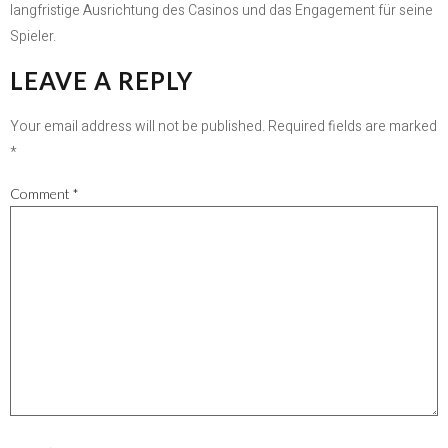
langfristige Ausrichtung des Casinos und das Engagement für seine
Spieler.
LEAVE A REPLY
Your email address will not be published.
Required fields are marked
*
Comment
*