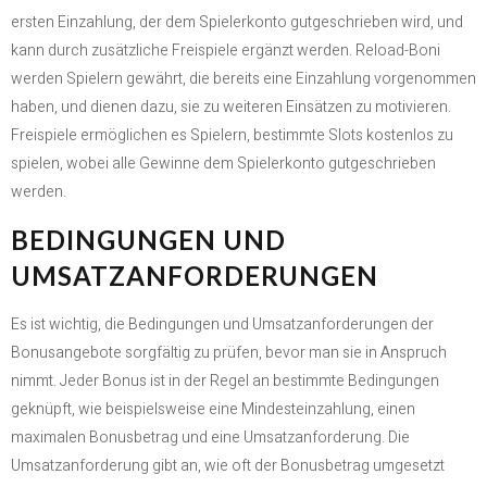
ersten Einzahlung, der dem Spielerkonto gutgeschrieben wird, und
kann durch zusätzliche Freispiele ergänzt werden. Reload-Boni
werden Spielern gewährt, die bereits eine Einzahlung vorgenommen
haben, und dienen dazu, sie zu weiteren Einsätzen zu motivieren.
Freispiele ermöglichen es Spielern, bestimmte Slots kostenlos zu
spielen, wobei alle Gewinne dem Spielerkonto gutgeschrieben
werden.
BEDINGUNGEN UND
UMSATZANFORDERUNGEN
Es ist wichtig, die Bedingungen und Umsatzanforderungen der
Bonusangebote sorgfältig zu prüfen, bevor man sie in Anspruch
nimmt. Jeder Bonus ist in der Regel an bestimmte Bedingungen
geknüpft, wie beispielsweise eine Mindesteinzahlung, einen
maximalen Bonusbetrag und eine Umsatzanforderung. Die
Umsatzanforderung gibt an, wie oft der Bonusbetrag umgesetzt