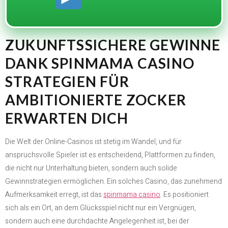
ZUKUNFTSSICHERE GEWINNE
DANK SPINMAMA CASINO
STRATEGIEN FÜR
AMBITIONIERTE ZOCKER
ERWARTEN DICH
Die Welt der Online-Casinos ist stetig im Wandel, und für
anspruchsvolle Spieler ist es entscheidend, Plattformen zu finden,
die nicht nur Unterhaltung bieten, sondern auch solide
Gewinnstrategien ermöglichen. Ein solches Casino, das zunehmend
Aufmerksamkeit erregt, ist das
spinmama casino
. Es positioniert
sich als ein Ort, an dem Glücksspiel nicht nur ein Vergnügen,
sondern auch eine durchdachte Angelegenheit ist, bei der