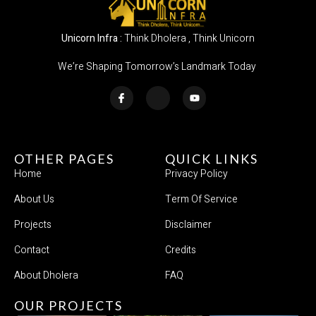
Unicorn Infra :
Think Dholera , Think Unicorn
We’re Shaping Tomorrow’s Landmark Today
OTHER PAGES
QUICK LINKS
Home
Privacy Policy
About Us
Term Of Service
Projects
Disclaimer
Contact
Credits
About Dholera
FAQ
OUR PROJECTS