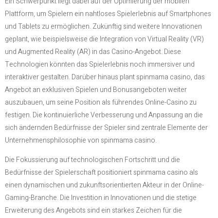
Ein Schwerpunkt liegt dabei auf der Optimierung der mobilen
Plattform, um Spielern ein nahtloses Spielerlebnis auf Smartphones
und Tablets zu ermöglichen. Zukünftig sind weitere Innovationen
geplant, wie beispielsweise die Integration von Virtual Reality (VR)
und Augmented Reality (AR) in das Casino-Angebot. Diese
Technologien könnten das Spielerlebnis noch immersiver und
interaktiver gestalten. Darüber hinaus plant spinmama casino, das
Angebot an exklusiven Spielen und Bonusangeboten weiter
auszubauen, um seine Position als führendes Online-Casino zu
festigen. Die kontinuierliche Verbesserung und Anpassung an die
sich ändernden Bedürfnisse der Spieler sind zentrale Elemente der
Unternehmensphilosophie von spinmama casino.
Die Fokussierung auf technologischen Fortschritt und die
Bedürfnisse der Spielerschaft positioniert spinmama casino als
einen dynamischen und zukunftsorientierten Akteur in der Online-
Gaming-Branche. Die Investition in Innovationen und die stetige
Erweiterung des Angebots sind ein starkes Zeichen für die