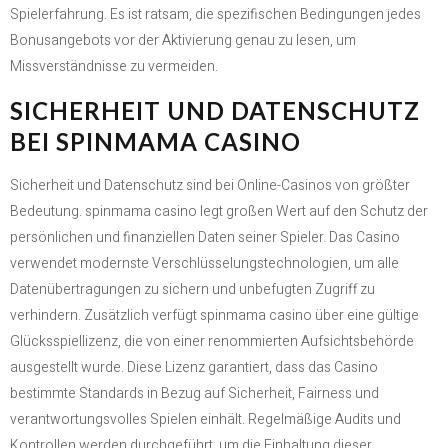
Spielerfahrung. Es ist ratsam, die spezifischen Bedingungen jedes
Bonusangebots vor der Aktivierung genau zu lesen, um
Missverständnisse zu vermeiden.
SICHERHEIT UND DATENSCHUTZ
BEI SPINMAMA CASINO
Sicherheit und Datenschutz sind bei Online-Casinos von größter
Bedeutung. spinmama casino legt großen Wert auf den Schutz der
persönlichen und finanziellen Daten seiner Spieler. Das Casino
verwendet modernste Verschlüsselungstechnologien, um alle
Datenübertragungen zu sichern und unbefugten Zugriff zu
verhindern. Zusätzlich verfügt spinmama casino über eine gültige
Glücksspiellizenz, die von einer renommierten Aufsichtsbehörde
ausgestellt wurde. Diese Lizenz garantiert, dass das Casino
bestimmte Standards in Bezug auf Sicherheit, Fairness und
verantwortungsvolles Spielen einhält. Regelmäßige Audits und
Kontrollen werden durchgeführt, um die Einhaltung dieser