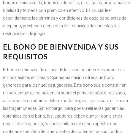
bonos de bienvenida, bonos de depósito, giros gratis, programas de
fidelidad y torneos con premios en efectivo. Es crucial leer
detenidamente los términos y condiciones de cada bono antes de
aceptarlo, prestando atención a los requisitos de apuesta y las
restricciones de juego.
EL BONO DE BIENVENIDA Y SUS
REQUISITOS
El bono de bienvenida es una de las promociones más populares
en los casinos en línea, y Spinmama casino ofrece un bono
generoso para los nuevos jugadores. Este bono suele consistir en
un porcentaje de coincidencia sobre el primer depósito realizado,
así como en un número determinado de giros gratis para utilizar en
las tragamonedas. Sin embargo, para poder retirar las ganancias
obtenidas con el bono, los jugadores deben cumplir con ciertos
requisitos de apuesta, lo que significa que deben apostar una
cantidad específica de dinero antes de poder retirar sus fondos.