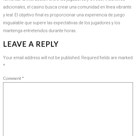
adicionales, el casino busca crear una comunidad en línea vibrante
y leal. El objetivo final es proporcionar una experiencia de juego
inigualable que supere las expectativas de los jugadores y los
mantenga entretenidos durante horas.
LEAVE A REPLY
Your email address will not be published.
Required fields are marked
*
Comment
*