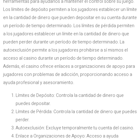
herramientas para ayudarlos a mantener el control sobre su juego.
Los límites de depósito permiten a los jugadores establecer un límite
en la cantidad de dinero que pueden depositar en su cuenta durante
un período de tiempo determinado. Los límites de pérdida permiten
a los jugadores establecer un límite en la cantidad de dinero que
pueden perder durante un período de tiempo determinado. La
autoexclusión permite a los jugadores prohibirse a sí mismos el
acceso al casino durante un período de tiempo determinado.
Además, el casino ofrece enlaces a organizaciones de apoyo para
jugadores con problemas de adicción, proporcionando acceso a
ayuda profesional y asesoramiento.
Límites de Depósito: Controla la cantidad de dinero que
puedes depositar.
Límites de Pérdida: Controla la cantidad de dinero que puedes
perder.
Autoexclusión: Excluye temporalmente tu cuenta del casino.
Enlace a Organizaciones de Apoyo: Acceso a ayuda