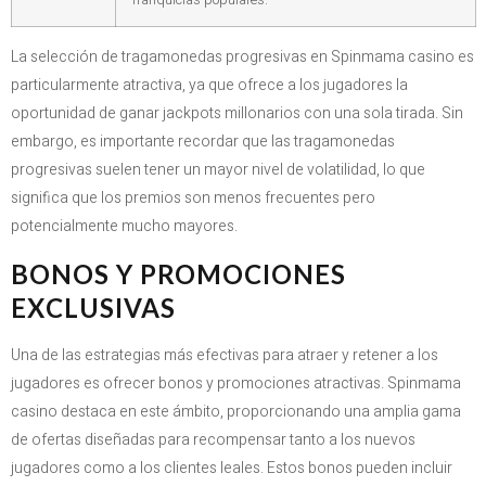
franquicias populares.
La selección de tragamonedas progresivas en Spinmama casino es
particularmente atractiva, ya que ofrece a los jugadores la
oportunidad de ganar jackpots millonarios con una sola tirada. Sin
embargo, es importante recordar que las tragamonedas
progresivas suelen tener un mayor nivel de volatilidad, lo que
significa que los premios son menos frecuentes pero
potencialmente mucho mayores.
BONOS Y PROMOCIONES
EXCLUSIVAS
Una de las estrategias más efectivas para atraer y retener a los
jugadores es ofrecer bonos y promociones atractivas. Spinmama
casino destaca en este ámbito, proporcionando una amplia gama
de ofertas diseñadas para recompensar tanto a los nuevos
jugadores como a los clientes leales. Estos bonos pueden incluir