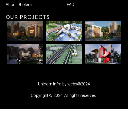
About Dholera
FAQ
OUR PROJECTS
Unicorn Infra by webx@2024
Copyright © 2024. All rights reserved.