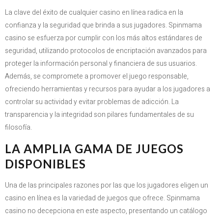
La clave del éxito de cualquier casino en línea radica en la
confianza y la seguridad que brinda a sus jugadores. Spinmama
casino se esfuerza por cumplir con los más altos estándares de
seguridad, utilizando protocolos de encriptación avanzados para
proteger la información personal y financiera de sus usuarios.
Además, se compromete a promover el juego responsable,
ofreciendo herramientas y recursos para ayudar a los jugadores a
controlar su actividad y evitar problemas de adicción. La
transparencia y la integridad son pilares fundamentales de su
filosofía.
LA AMPLIA GAMA DE JUEGOS
DISPONIBLES
Una de las principales razones por las que los jugadores eligen un
casino en línea es la variedad de juegos que ofrece. Spinmama
casino no decepciona en este aspecto, presentando un catálogo