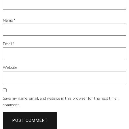
Name
*
Email
*
Website
Save my name, email, and website in this browser for the next time I
comment.