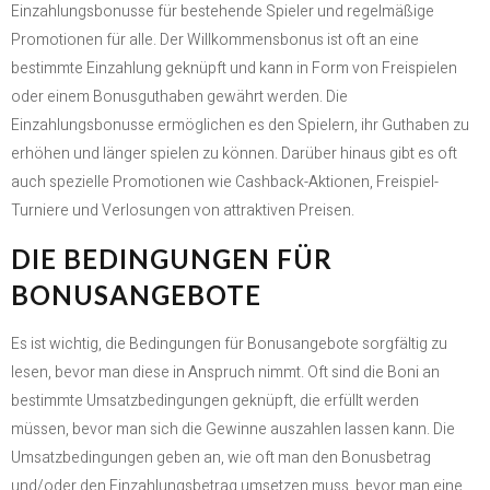
Einzahlungsbonusse für bestehende Spieler und regelmäßige
Promotionen für alle. Der Willkommensbonus ist oft an eine
bestimmte Einzahlung geknüpft und kann in Form von Freispielen
oder einem Bonusguthaben gewährt werden. Die
Einzahlungsbonusse ermöglichen es den Spielern, ihr Guthaben zu
erhöhen und länger spielen zu können. Darüber hinaus gibt es oft
auch spezielle Promotionen wie Cashback-Aktionen, Freispiel-
Turniere und Verlosungen von attraktiven Preisen.
DIE BEDINGUNGEN FÜR
BONUSANGEBOTE
Es ist wichtig, die Bedingungen für Bonusangebote sorgfältig zu
lesen, bevor man diese in Anspruch nimmt. Oft sind die Boni an
bestimmte Umsatzbedingungen geknüpft, die erfüllt werden
müssen, bevor man sich die Gewinne auszahlen lassen kann. Die
Umsatzbedingungen geben an, wie oft man den Bonusbetrag
und/oder den Einzahlungsbetrag umsetzen muss, bevor man eine