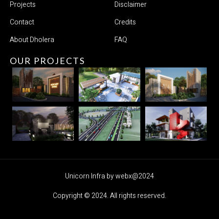
Projects
Disclaimer
Contact
Credits
About Dholera
FAQ
OUR PROJECTS
Unicorn Infra by webx@2024
Copyright © 2024. All rights reserved.