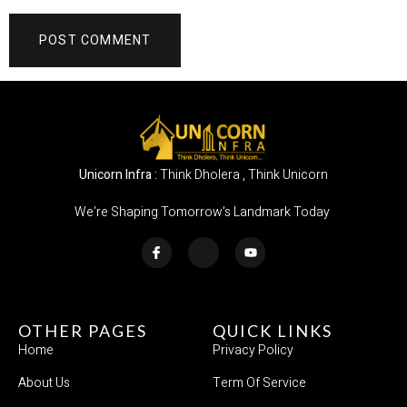
Unicorn Infra :
Think Dholera , Think Unicorn
We’re Shaping Tomorrow’s Landmark Today
OTHER PAGES
QUICK LINKS
Home
Privacy Policy
About Us
Term Of Service