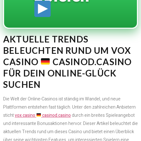
AKTUELLE TRENDS
BELEUCHTEN RUND UM VOX
CASINO
CASINOD.CASINO
FÜR DEIN ONLINE-GLÜCK
SUCHEN
Die Welt der Online-Casinos ist ständig im Wandel, und neue
Plattformen entstehen fast täglich. Unter den zahlreichen Anbietern
sticht
vox casino
casinod.casino
durch ein breites Spieleangebot
und interessante Bonusaktionen hervor. Dieser Artikel beleuchtet die
aktuellen Trends rund um dieses Casino und bietet einen Überblick
über seine wichtigsten Features, um interessierten Spielern eine