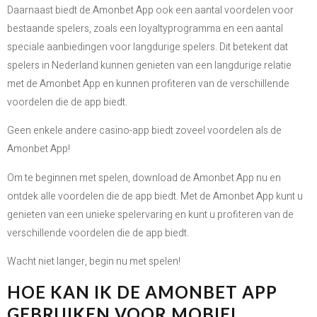
Daarnaast biedt de Amonbet App ook een aantal voordelen voor
bestaande spelers, zoals een loyaltyprogramma en een aantal
speciale aanbiedingen voor langdurige spelers. Dit betekent dat
spelers in Nederland kunnen genieten van een langdurige relatie
met de Amonbet App en kunnen profiteren van de verschillende
voordelen die de app biedt.
Geen enkele andere casino-app biedt zoveel voordelen als de
Amonbet App!
Om te beginnen met spelen, download de Amonbet App nu en
ontdek alle voordelen die de app biedt. Met de Amonbet App kunt u
genieten van een unieke spelervaring en kunt u profiteren van de
verschillende voordelen die de app biedt.
Wacht niet langer, begin nu met spelen!
HOE KAN IK DE AMONBET APP
GEBRUIKEN VOOR MOBIEL