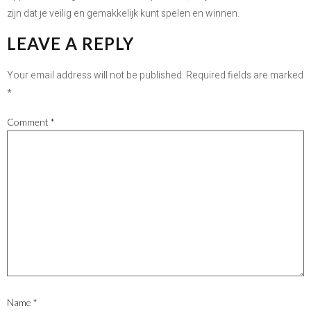
zijn dat je veilig en gemakkelijk kunt spelen en winnen.
LEAVE A REPLY
Your email address will not be published.
Required fields are marked
*
Comment
*
Name
*