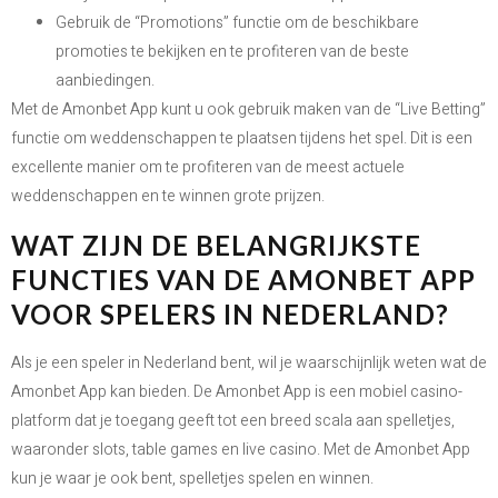
Gebruik de “Promotions” functie om de beschikbare
promoties te bekijken en te profiteren van de beste
aanbiedingen.
Met de Amonbet App kunt u ook gebruik maken van de “Live Betting”
functie om weddenschappen te plaatsen tijdens het spel. Dit is een
excellente manier om te profiteren van de meest actuele
weddenschappen en te winnen grote prijzen.
WAT ZIJN DE BELANGRIJKSTE
FUNCTIES VAN DE AMONBET APP
VOOR SPELERS IN NEDERLAND?
Als je een speler in Nederland bent, wil je waarschijnlijk weten wat de
Amonbet App kan bieden. De Amonbet App is een mobiel casino-
platform dat je toegang geeft tot een breed scala aan spelletjes,
waaronder slots, table games en live casino. Met de Amonbet App
kun je waar je ook bent, spelletjes spelen en winnen.