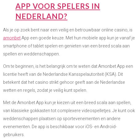
APP VOOR SPELERS IN
NEDERLAND?
Als je op zoek bent naar een veilig en betrouwbaar online casino, is
amonbet
App een goede keuze. Met hun mobiele app kun je vanaf je
smartphone of tablet spelen en genieten van een breed scala aan
spellen en weddenschappen.
Om te beginnen, is het belangrijk om te weten dat Amonbet App een
licentie heeft van de Nederlandse Kansspelautoriteit (KSA). Dit
betekent dat het casino strikt gehoor geeft aan de Nederlandse
wetten en regels, zodat je veilig kunt spelen.
Met de Amonbet App kun je kiezen uit een breed scala aan spellen,
van klassieke gokkasten tot complexere videospelletjes. Je kunt ook
weddenschappen plaatsen op sportevenementen en andere
evenementen. De app is beschikbaar voor iOS- en Android-
gebruikers.