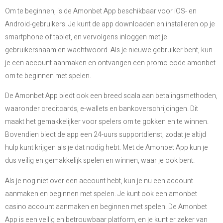
Om te beginnen, is de Amonbet App beschikbaar voor iOS- en
Android-gebruikers. Je kunt de app downloaden en installeren op je
smartphone of tablet, en vervolgens inloggen met je
gebruikersnaam en wachtwoord. Als je nieuwe gebruiker bent, kun
je een account aanmaken en ontvangen een promo code amonbet
om te beginnen met spelen.
De Amonbet App biedt ook een breed scala aan betalingsmethoden,
waaronder creditcards, e-wallets en bankoverschrijdingen. Dit
maakt het gemakkelijker voor spelers om te gokken en te winnen.
Bovendien biedt de app een 24-uurs supportdienst, zodat je altijd
hulp kunt krijgen als je dat nodig hebt. Met de Amonbet App kun je
dus veilig en gemakkelijk spelen en winnen, waar je ook bent.
Als je nog niet over een account hebt, kun je nu een account
aanmaken en beginnen met spelen. Je kunt ook een amonbet
casino account aanmaken en beginnen met spelen. De Amonbet
App is een veilig en betrouwbaar platform, en je kunt er zeker van