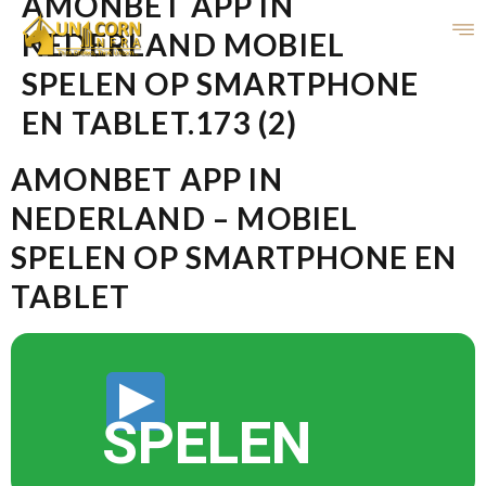
AMONBET APP IN
NEDERLAND MOBIEL
SPELEN OP SMARTPHONE
EN TABLET.173 (2)
AMONBET APP IN
NEDERLAND – MOBIEL
SPELEN OP SMARTPHONE EN
TABLET
SPELEN