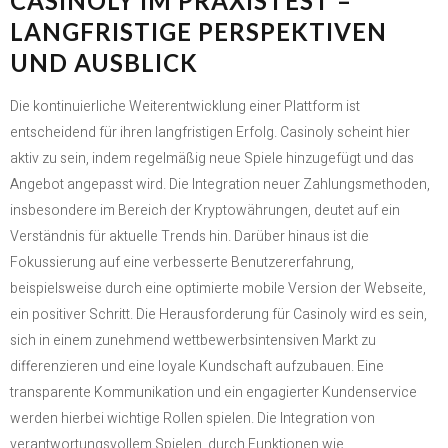
CASINOLY IM PRAXISTEST –
LANGFRISTIGE PERSPEKTIVEN
UND AUSBLICK
Die kontinuierliche Weiterentwicklung einer Plattform ist
entscheidend für ihren langfristigen Erfolg. Casinoly scheint hier
aktiv zu sein, indem regelmäßig neue Spiele hinzugefügt und das
Angebot angepasst wird. Die Integration neuer Zahlungsmethoden,
insbesondere im Bereich der Kryptowährungen, deutet auf ein
Verständnis für aktuelle Trends hin. Darüber hinaus ist die
Fokussierung auf eine verbesserte Benutzererfahrung,
beispielsweise durch eine optimierte mobile Version der Webseite,
ein positiver Schritt. Die Herausforderung für Casinoly wird es sein,
sich in einem zunehmend wettbewerbsintensiven Markt zu
differenzieren und eine loyale Kundschaft aufzubauen. Eine
transparente Kommunikation und ein engagierter Kundenservice
werden hierbei wichtige Rollen spielen. Die Integration von
verantwortungsvollem Spielen, durch Funktionen wie