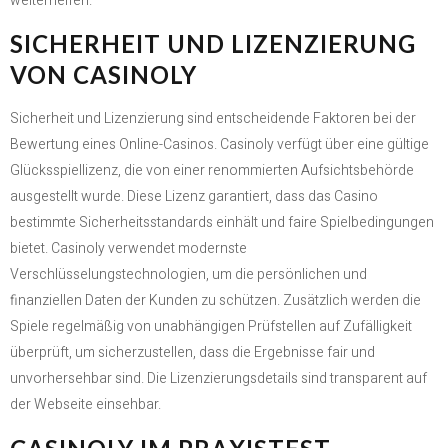
weiterhelfen.
SICHERHEIT UND LIZENZIERUNG
VON CASINOLY
Sicherheit und Lizenzierung sind entscheidende Faktoren bei der
Bewertung eines Online-Casinos. Casinoly verfügt über eine gültige
Glücksspiellizenz, die von einer renommierten Aufsichtsbehörde
ausgestellt wurde. Diese Lizenz garantiert, dass das Casino
bestimmte Sicherheitsstandards einhält und faire Spielbedingungen
bietet. Casinoly verwendet modernste
Verschlüsselungstechnologien, um die persönlichen und
finanziellen Daten der Kunden zu schützen. Zusätzlich werden die
Spiele regelmäßig von unabhängigen Prüfstellen auf Zufälligkeit
überprüft, um sicherzustellen, dass die Ergebnisse fair und
unvorhersehbar sind. Die Lizenzierungsdetails sind transparent auf
der Webseite einsehbar.