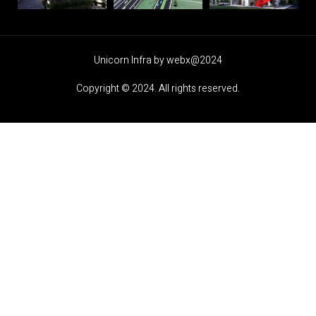
Unicorn Infra by webx@2024
Copyright © 2024. All rights reserved.