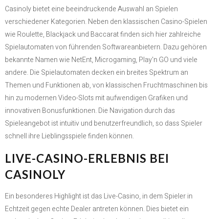
Casinoly bietet eine beeindruckende Auswahl an Spielen
verschiedener Kategorien. Neben den klassischen Casino-Spielen
wie Roulette, Blackjack und Baccarat finden sich hier zahlreiche
Spielautomaten von führenden Softwareanbietern. Dazu gehören
bekannte Namen wie NetEnt, Microgaming, Play'n GO und viele
andere. Die Spielautomaten decken ein breites Spektrum an
Themen und Funktionen ab, von klassischen Fruchtmaschinen bis
hin zu modernen Video-Slots mit aufwendigen Grafiken und
innovativen Bonusfunktionen. Die Navigation durch das
Spieleangebot ist intuitiv und benutzerfreundlich, so dass Spieler
schnell ihre Lieblingsspiele finden können.
LIVE-CASINO-ERLEBNIS BEI
CASINOLY
Ein besonderes Highlight ist das Live-Casino, in dem Spieler in
Echtzeit gegen echte Dealer antreten können. Dies bietet ein