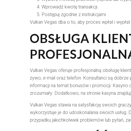
Wprowadź kwotę transakcji.
Postępuj zgodnie z instrukcjami.
Vulkan Vegas dba o to, aby proces wpłat i wypłat
OBSŁUGA KLIEN
PROFESJONALNA
Vulkan Vegas oferuje profesjonalną obsługę klien
żywo, e-mail oraz telefon. Konsultanci są dobrz
informacji na temat bonusów i promocji. Kasyno d
zrozumiały. Dodatkowo, na stronie kasyna znajduj
Vulkan Vegas stawia na satysfakcję swoich graczy 
wykorzystuje je do udoskonalania swoich usług. D
przypadku jakichkolwiek problemów lub pytań, za