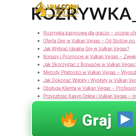
ROZRYWKA_
Rozrywka kasynowa dla graczy – poznaj ofe
Oferta Gier w Vulkan Vegas – Od Slotów po
Jak Wybrać Idealną Grę w Vulkan Vegas?
Bonusy i Promocje w Vulkan Vegas – Zwię
Jak Skorzystać z Bonusów w Vulkan Vegas
Metody Płatności w Vulkan Vegas – Wygodn
Jak Dokonać Wpłaty i Wypłaty w Vulkan Ve
Obsługa Klienta w Vulkan Vegas – Profesjo
Przyszłość Kasyn Online i Vulkan Vegas – 
Graj