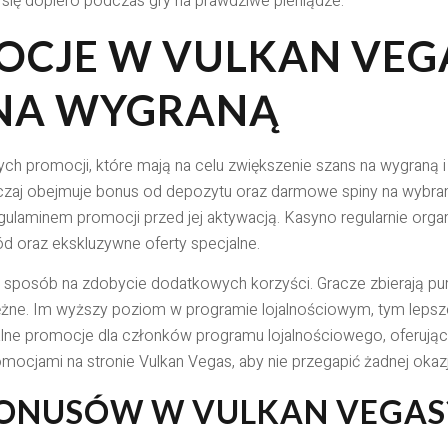
się dopiero podczas gry na prawdziwe pieniądze.
OCJE W VULKAN VEGA
 NA WYGRANĄ
ych promocji, które mają na celu zwiększenie szans na wygraną 
wyczaj obejmuje bonus od depozytu oraz darmowe spiny na wybra
egulaminem promocji przed jej aktywacją. Kasyno regularnie organ
ód oraz ekskluzywne oferty specjalne.
y sposób na zdobycie dodatkowych korzyści. Gracze zbierają pu
żne. Im wyższy poziom w programie lojalnościowym, tym lepsze
alne promocje dla członków programu lojalnościowego, oferując
mocjami na stronie Vulkan Vegas, aby nie przegapić żadnej okazj
BONUSÓW W VULKAN VEGAS