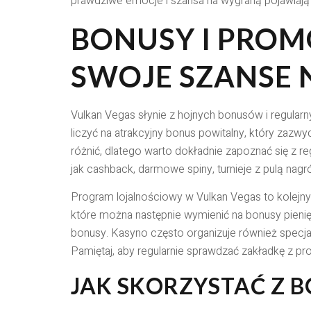
prawdziwe emocje i szansa na wygraną pojawiają 
BONUSY I PROM
SWOJE SZANSE
Vulkan Vegas słynie z hojnych bonusów i regularn
liczyć na atrakcyjny bonus powitalny, który zaz
różnić, dlatego warto dokładnie zapoznać się z r
jak cashback, darmowe spiny, turnieje z pulą nagr
Program lojalnościowy w Vulkan Vegas to kolejn
które można następnie wymienić na bonusy pienię
bonusy. Kasyno często organizuje również specj
Pamiętaj, aby regularnie sprawdzać zakładkę z pro
JAK SKORZYSTAĆ Z 