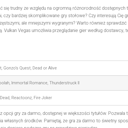
 się trudny ze względu na ogromną różnorodność dostępnych t
mi, czy bardziej skomplikowane gry stołowe? Czy interesują Cię 
częstszymi, ale mniejszymi wygranymi? Warto również sprawdzić 
. Vulkan Vegas umożliwia przeglądanie gier według dostawcy, te
t, Gonzo's Quest, Dead or Alive
olah, Immortal Romance, Thunderstruck II
Dead, Reactoonz, Fire Joker
 z opcji gry za darmo, dostępnej w większości tytułów. Pozwala t
 własnych środków. Pamiętaj, że gra za darmo to świetny sposó