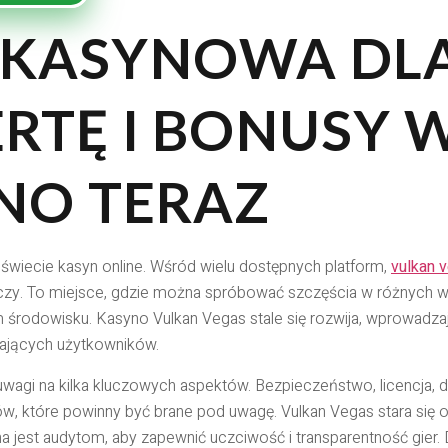
KASYNOWA DLA
RTĘ I BONUSY 
NO TERAZ
 świecie kasyn online. Wśród wielu dostępnych platform,
vulkan 
czy. To miejsce, gdzie można spróbować szczęścia w różnych wa
środowisku. Kasyno Vulkan Vegas stale się rozwija, wprowadzaj
ających użytkowników.
 uwagi na kilka kluczowych aspektów. Bezpieczeństwo, licencja, 
ntów, które powinny być brane pod uwagę. Vulkan Vegas stara się
ana jest audytom, aby zapewnić uczciwość i transparentność gie