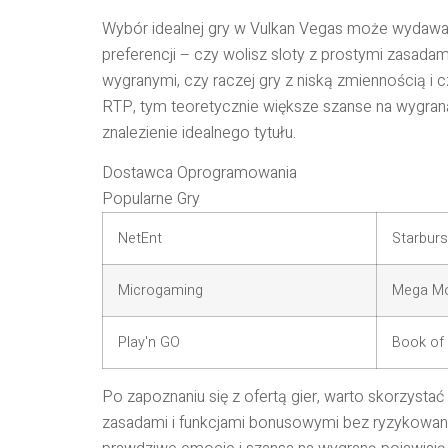
Wybór idealnej gry w Vulkan Vegas może wydawać
preferencji – czy wolisz sloty z prostymi zasada
wygranymi, czy raczej gry z niską zmiennością i 
RTP, tym teoretycznie większe szanse na wygraną
znalezienie idealnego tytułu.
Dostawca Oprogramowania
Popularne Gry
NetEnt
Starburs
Microgaming
Mega Mo
Play'n GO
Book of 
Po zapoznaniu się z ofertą gier, warto skorzystać
zasadami i funkcjami bonusowymi bez ryzykowania