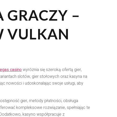
 GRACZY –
W VULKAN
vegas casino
wyróżnia się szeroką ofertą gier,
riantach slotów, gier stołowych oraz kasyna na
ąc nowości i udoskonalając swoje usługi, aby
dostępność gier, metody płatności, obsługa
 oferować kompleksowe rozwiązanie, spełniając te
r. Dodatkowo, kasyno współpracuje z