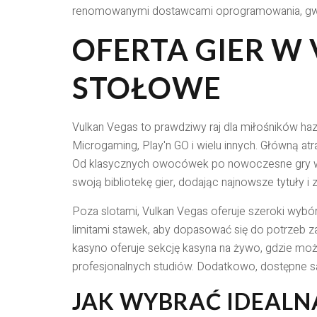
renomowanymi dostawcami oprogramowania, gwar
OFERTA GIER W
STOŁOWE
Vulkan Vegas to prawdziwy raj dla miłośników ha
Microgaming, Play'n GO i wielu innych. Główną at
Od klasycznych owocówek po nowoczesne gry wideo
swoją bibliotekę gier, dodając najnowsze tytuły i
Poza slotami, Vulkan Vegas oferuje szeroki wybór g
limitami stawek, aby dopasować się do potrzeb za
kasyno oferuje sekcję kasyna na żywo, gdzie możn
profesjonalnych studiów. Dodatkowo, dostępne są 
JAK WYBRAĆ IDEALN