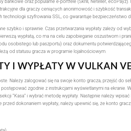
 bankowe oraz popularne e-portfele (Skrill, Neteller, ecoPayz). 
e atrakcyjne dla graczy ceniących anonimowość i szybkość transak
technologii szyfrowania SSL, co gwarantuje bezpieczeństwo d
e szybko i sprawnie. Czas przetwarzania wypłaty zależy od wybr
ierwszą wypłatą, co ma na celu zapobieganie oszustwom i praniu
odu osobistego lub paszportu) oraz dokumentu potwierdzającego
zależą od statusu gracza w programie lojalnościowym.
Y I WYPŁATY W VULKAN V
ste. Należy zalogować się na swoje konto gracza, przejść do se
i postępować zgodnie z instrukcjami wyświetlanymi na ekranie. 
 sekcji "Kasa" i wybrać metodę wypłaty. Następnie należy wpisa
 że przed dokonaniem wypłaty, należy upewnić się, że konto grac
ta).