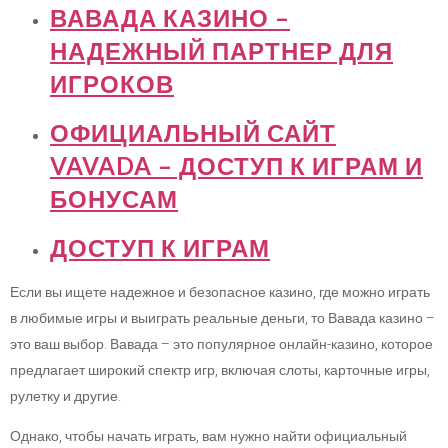
ВАВАДА КАЗИНО –
НАДЕЖНЫЙ ПАРТНЕР ДЛЯ
ИГРОКОВ
ОФИЦИАЛЬНЫЙ САЙТ
VAVADA – ДОСТУП К ИГРАМ И
БОНУСАМ
ДОСТУП К ИГРАМ
Если вы ищете надежное и безопасное казино, где можно играть
в любимые игры и выиграть реальные деньги, то Вавада казино –
это ваш выбор. Вавада – это популярное онлайн-казино, которое
предлагает широкий спектр игр, включая слоты, карточные игры,
рулетку и другие.
Однако, чтобы начать играть, вам нужно найти официальный