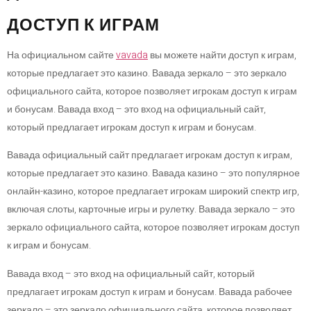
ДОСТУП К ИГРАМ
На официальном сайте
vavada
вы можете найти доступ к играм,
которые предлагает это казино. Вавада зеркало – это зеркало
официального сайта, которое позволяет игрокам доступ к играм
и бонусам. Вавада вход – это вход на официальный сайт,
который предлагает игрокам доступ к играм и бонусам.
Вавада официальный сайт предлагает игрокам доступ к играм,
которые предлагает это казино. Вавада казино – это популярное
онлайн-казино, которое предлагает игрокам широкий спектр игр,
включая слоты, карточные игры и рулетку. Вавада зеркало – это
зеркало официального сайта, которое позволяет игрокам доступ
к играм и бонусам.
Вавада вход – это вход на официальный сайт, который
предлагает игрокам доступ к играм и бонусам. Вавада рабочее
зеркало – это зеркало официального сайта, которое позволяет