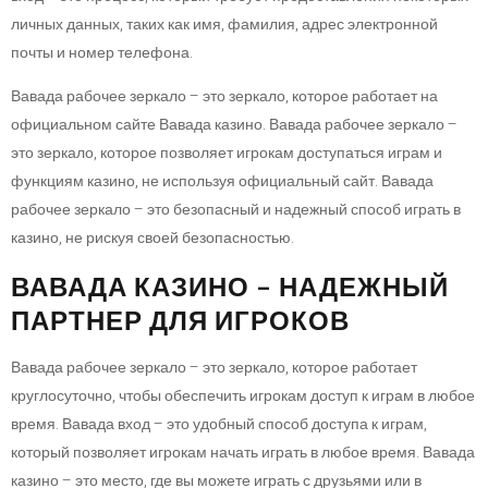
личных данных, таких как имя, фамилия, адрес электронной
почты и номер телефона.
Вавада рабочее зеркало – это зеркало, которое работает на
официальном сайте Вавада казино. Вавада рабочее зеркало –
это зеркало, которое позволяет игрокам доступаться играм и
функциям казино, не используя официальный сайт. Вавада
рабочее зеркало – это безопасный и надежный способ играть в
казино, не рискуя своей безопасностью.
ВАВАДА КАЗИНО – НАДЕЖНЫЙ
ПАРТНЕР ДЛЯ ИГРОКОВ
Вавада рабочее зеркало – это зеркало, которое работает
круглосуточно, чтобы обеспечить игрокам доступ к играм в любое
время. Вавада вход – это удобный способ доступа к играм,
который позволяет игрокам начать играть в любое время. Вавада
казино – это место, где вы можете играть с друзьями или в