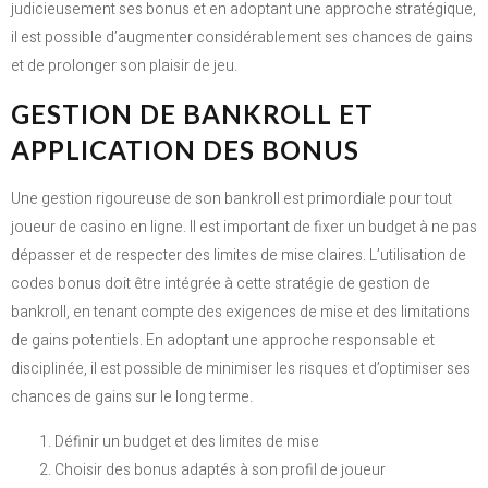
judicieusement ses bonus et en adoptant une approche stratégique,
il est possible d’augmenter considérablement ses chances de gains
et de prolonger son plaisir de jeu.
GESTION DE BANKROLL ET
APPLICATION DES BONUS
Une gestion rigoureuse de son bankroll est primordiale pour tout
joueur de casino en ligne. Il est important de fixer un budget à ne pas
dépasser et de respecter des limites de mise claires. L’utilisation de
codes bonus doit être intégrée à cette stratégie de gestion de
bankroll, en tenant compte des exigences de mise et des limitations
de gains potentiels. En adoptant une approche responsable et
disciplinée, il est possible de minimiser les risques et d’optimiser ses
chances de gains sur le long terme.
Définir un budget et des limites de mise
Choisir des bonus adaptés à son profil de joueur