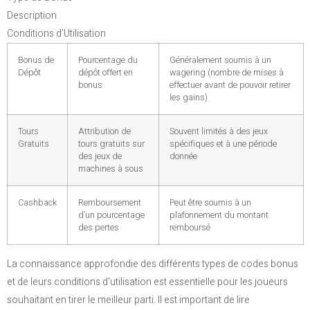
Description
Conditions d’Utilisation
Bonus de
Pourcentage du
Généralement soumis à un
Dépôt
dépôt offert en
wagering (nombre de mises à
bonus
effectuer avant de pouvoir retirer
les gains)
Tours
Attribution de
Souvent limités à des jeux
Gratuits
tours gratuits sur
spécifiques et à une période
des jeux de
donnée
machines à sous
Cashback
Remboursement
Peut être soumis à un
d’un pourcentage
plafonnement du montant
des pertes
remboursé
La connaissance approfondie des différents types de codes bonus
et de leurs conditions d’utilisation est essentielle pour les joueurs
souhaitant en tirer le meilleur parti. Il est important de lire