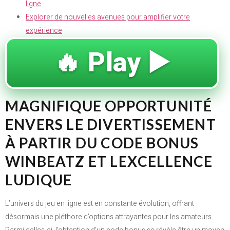
ligne
Explorer de nouvelles avenues pour amplifier votre
expérience
🔥 Play ▶️
MAGNIFIQUE OPPORTUNITÉ
ENVERS LE DIVERTISSEMENT
À PARTIR DU CODE BONUS
WINBEATZ ET LEXCELLENCE
LUDIQUE
L’univers du jeu en ligne est en constante évolution, offrant
désormais une pléthore d’options attrayantes pour les amateurs.