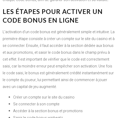
LES ÉTAPES POUR ACTIVER UN
CODE BONUS EN LIGNE
L’activation d’un code bonus est généralement simple et intuitive. La
première étape consiste à créer un compte sur le site du casino et à
se connecter. Ensuite, il faut accéder à la section dédiée aux bonus
et aux promotions, et saisir le code bonus dans le champ prévu à
cet effet. Il est important de vérifier que le code est correctement
saisi, car la moindre erreur peut empêcher son activation. Une fois
le code saisi, le bonus est généralement crédité instantanément sur
le compte du joueur, lui permettant ainsi de commencer à jouer
avec un capital de jeu augmenté.
Créer un compte sur le site du casino
Se connecter à son compte
Accéder à la section bonus et promotions
Saisir le code bonus winbeatz