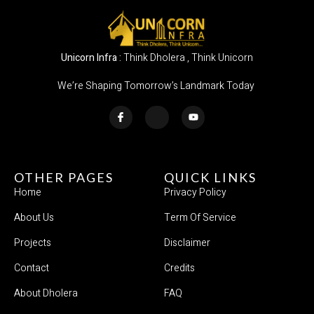
Unicorn Infra :
Think Dholera , Think Unicorn
We’re Shaping Tomorrow’s Landmark Today
OTHER PAGES
QUICK LINKS
Home
Privacy Policy
About Us
Term Of Service
Projects
Disclaimer
Contact
Credits
About Dholera
FAQ