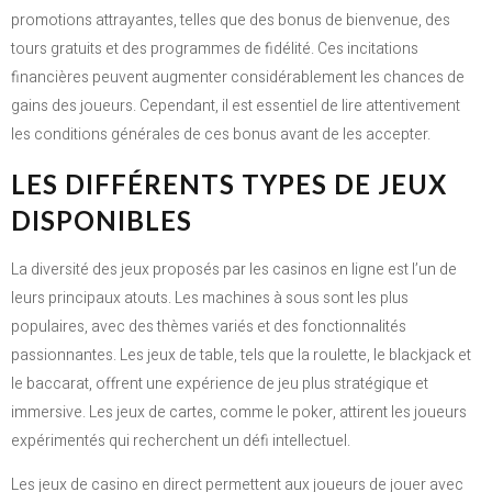
promotions attrayantes, telles que des bonus de bienvenue, des
tours gratuits et des programmes de fidélité. Ces incitations
financières peuvent augmenter considérablement les chances de
gains des joueurs. Cependant, il est essentiel de lire attentivement
les conditions générales de ces bonus avant de les accepter.
LES DIFFÉRENTS TYPES DE JEUX
DISPONIBLES
La diversité des jeux proposés par les casinos en ligne est l’un de
leurs principaux atouts. Les machines à sous sont les plus
populaires, avec des thèmes variés et des fonctionnalités
passionnantes. Les jeux de table, tels que la roulette, le blackjack et
le baccarat, offrent une expérience de jeu plus stratégique et
immersive. Les jeux de cartes, comme le poker, attirent les joueurs
expérimentés qui recherchent un défi intellectuel.
Les jeux de casino en direct permettent aux joueurs de jouer avec