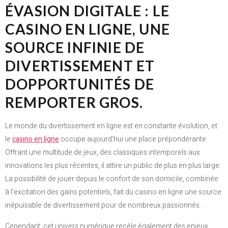
ÉVASION DIGITALE : LE
CASINO EN LIGNE, UNE
SOURCE INFINIE DE
DIVERTISSEMENT ET
DOPPORTUNITÉS DE
REMPORTER GROS.
Le monde du divertissement en ligne est en constante évolution, et
le
casino en ligne
occupe aujourd’hui une place prépondérante.
Offrant une multitude de jeux, des classiques intemporels aux
innovations les plus récentes, il attire un public de plus en plus large.
La possibilité de jouer depuis le confort de son domicile, combinée
à l’excitation des gains potentiels, fait du casino en ligne une source
inépuisable de divertissement pour de nombreux passionnés.
Cependant, cet univers numérique recèle également des enjeux