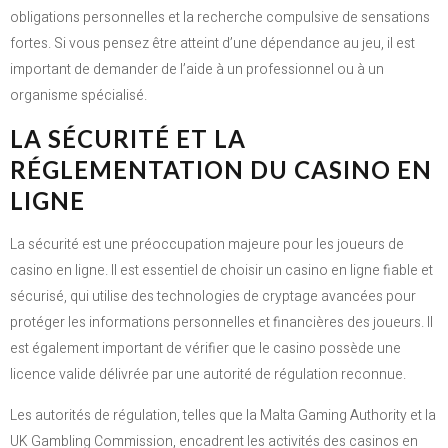
obligations personnelles et la recherche compulsive de sensations
fortes. Si vous pensez être atteint d’une dépendance au jeu, il est
important de demander de l’aide à un professionnel ou à un
organisme spécialisé.
LA SÉCURITÉ ET LA
RÉGLEMENTATION DU CASINO EN
LIGNE
La sécurité est une préoccupation majeure pour les joueurs de
casino en ligne. Il est essentiel de choisir un casino en ligne fiable et
sécurisé, qui utilise des technologies de cryptage avancées pour
protéger les informations personnelles et financières des joueurs. Il
est également important de vérifier que le casino possède une
licence valide délivrée par une autorité de régulation reconnue.
Les autorités de régulation, telles que la Malta Gaming Authority et la
UK Gambling Commission, encadrent les activités des casinos en