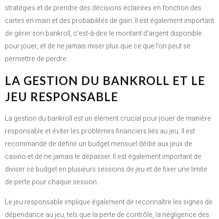
stratégies et de prendre des décisions éclairées en fonction des
cartes en main et des probabilités de gain. Il est également important
de gérer son bankroll, c’est-à-dire le montant d’argent disponible
pour jouer, et de ne jamais miser plus que ce que l’on peut se
permettre de perdre.
LA GESTION DU BANKROLL ET LE
JEU RESPONSABLE
La gestion du bankroll est un élément crucial pour jouer de manière
responsable et éviter les problèmes financiers liés au jeu. Il est
recommandé de définir un budget mensuel dédié aux jeux de
casino et de ne jamais le dépasser. Il est également important de
diviser ce budget en plusieurs sessions de jeu et de fixer une limite
de perte pour chaque session.
Le jeu responsable implique également de reconnaître les signes de
dépendance au jeu, tels que la perte de contrôle, la négligence des