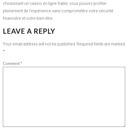
choisissant un casino en ligne fiable, vous pouvez profiter
pleinement de l’expérience sans compromettre votre sécurité
financière et votre bien-être.
LEAVE A REPLY
Your email address will not be published.
Required fields are marked
*
Comment
*