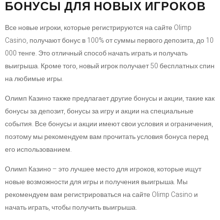
БОНУСЫ ДЛЯ НОВЫХ ИГРОКОВ
Все новые игроки, которые регистрируются на сайте Olimp
Casino, получают бонус в 100% от суммы первого депозита, до 10
000 тенге. Это отличный способ начать играть и получать
выигрыша. Кроме того, новый игрок получает 50 бесплатных спин
на любимые игры.
Олимп Казино также предлагает другие бонусы и акции, такие как
бонусы за депозит, бонусы за игру и акции на специальные
события. Все бонусы и акции имеют свои условия и ограничения,
поэтому мы рекомендуем вам прочитать условия бонуса перед
его использованием.
Олимп Казино – это лучшее место для игроков, которые ищут
новые возможности для игры и получения выигрыша. Мы
рекомендуем вам регистрироваться на сайте Olimp Casino и
начать играть, чтобы получить выигрыша.