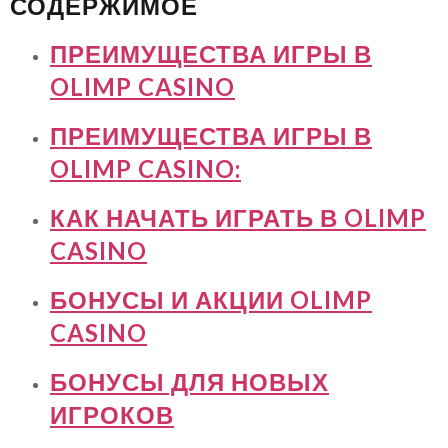
СОДЕРЖИМОЕ
ПРЕИМУЩЕСТВА ИГРЫ В
OLIMP CASINO
ПРЕИМУЩЕСТВА ИГРЫ В
OLIMP CASINO:
КАК НАЧАТЬ ИГРАТЬ В OLIMP
CASINO
БОНУСЫ И АКЦИИ OLIMP
CASINO
БОНУСЫ ДЛЯ НОВЫХ
ИГРОКОВ