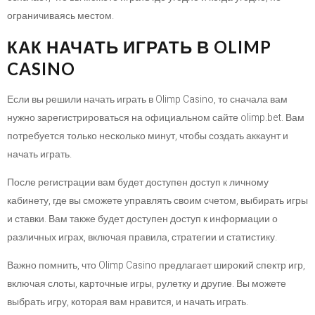
ограничиваясь местом.
КАК НАЧАТЬ ИГРАТЬ В OLIMP
CASINO
Если вы решили начать играть в Olimp Casino, то сначала вам
нужно зарегистрироваться на официальном сайте olimp.bet. Вам
потребуется только несколько минут, чтобы создать аккаунт и
начать играть.
После регистрации вам будет доступен доступ к личному
кабинету, где вы сможете управлять своим счетом, выбирать игры
и ставки. Вам также будет доступен доступ к информации о
различных играх, включая правила, стратегии и статистику.
Важно помнить, что Olimp Casino предлагает широкий спектр игр,
включая слоты, карточные игры, рулетку и другие. Вы можете
выбрать игру, которая вам нравится, и начать играть.