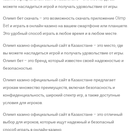
можете насладиться игрой и получать удовольствие от игры.
Олимп бет скачать – это возможность скачать приложение Olimp
Bet и играть в онлайн-казино на вашем смартфоне или планшете.
Это удобный способ играть в любое время и в любом месте.
Олимп казино официальный сайт в Казахстане – это место, где
вы можете насладиться игрой и получать удовольствие от игры.
Олимп бет – это бренд, который известен своей надежностью и
безопасностью.
Олимп казино официальный сайт в Казахстане предлагает
игрокам множество преимуществ, включая безопасность и
конфиденциальность, широкий спектр игр, а также доступные
условия для игроков.
Олимп казино официальный сайт в Казахстане – это отличный
выбор для игроков, которые ищут надежный и безопасный
способ играть в онлайн-казино.