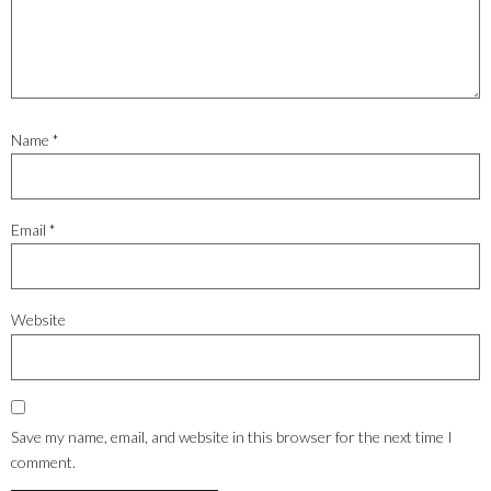
Name
*
Email
*
Website
Save my name, email, and website in this browser for the next time I
comment.