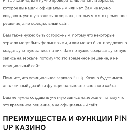
Pin Up Казино, вам нужно проверить, является ли зеркало,
которое вы нашли, официальным или нет. Вам не нужно
создавать учетную запись на зеркале, потому что это временное
решение, а не официальный сайт.
Вам также нужно быть осторожным, потому что некоторые
зеркала могут быть фальшивыми, и вам может быть предложено
создать учетную запись на них. Вам не нужно создавать учетную
запись на зеркале, потому что это временное решение, а не
официальный сайт.
Помните, что официальное зеркало Pin Up Казино будет иметь
аналогичный дизайн и функциональность основного сайта.
Вам не нужно создавать учетную запись на зеркале, потому что
это временное решение, а не официальный сайт.
ПРЕИМУЩЕСТВА И ФУНКЦИИ PIN
UP КАЗИНО