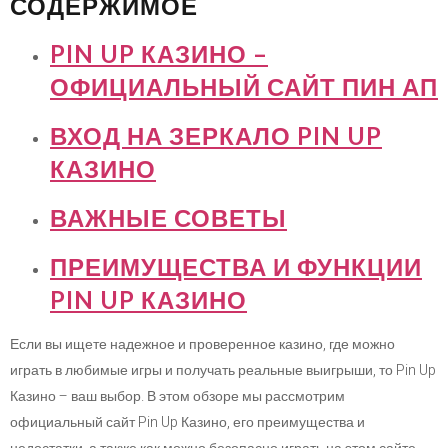
СОДЕРЖИМОЕ
PIN UP КАЗИНО –
ОФИЦИАЛЬНЫЙ САЙТ ПИН АП
ВХОД НА ЗЕРКАЛО PIN UP
КАЗИНО
ВАЖНЫЕ СОВЕТЫ
ПРЕИМУЩЕСТВА И ФУНКЦИИ
PIN UP КАЗИНО
Если вы ищете надежное и проверенное казино, где можно
играть в любимые игры и получать реальные выигрыши, то Pin Up
Казино – ваш выбор. В этом обзоре мы рассмотрим
официальный сайт Pin Up Казино, его преимущества и