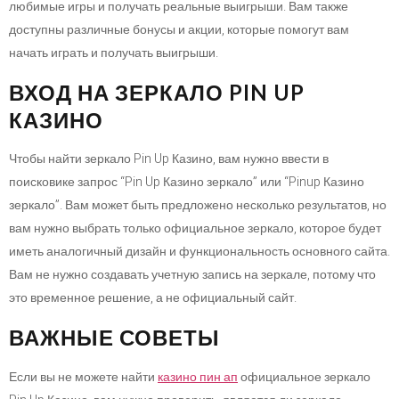
любимые игры и получать реальные выигрыши. Вам также
доступны различные бонусы и акции, которые помогут вам
начать играть и получать выигрыши.
ВХОД НА ЗЕРКАЛО PIN UP
КАЗИНО
Чтобы найти зеркало Pin Up Казино, вам нужно ввести в
поисковике запрос “Pin Up Казино зеркало” или “Pinup Казино
зеркало”. Вам может быть предложено несколько результатов, но
вам нужно выбрать только официальное зеркало, которое будет
иметь аналогичный дизайн и функциональность основного сайта.
Вам не нужно создавать учетную запись на зеркале, потому что
это временное решение, а не официальный сайт.
ВАЖНЫЕ СОВЕТЫ
Если вы не можете найти
казино пин ап
официальное зеркало