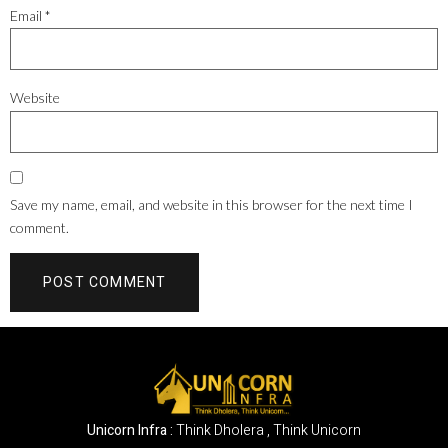
Email
*
Website
Save my name, email, and website in this browser for the next time I
comment.
Unicorn Infra :
Think Dholera , Think Unicorn