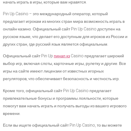
начать играть в игры, которые вам нравятся.
Pin Up Casino – это международный оператор, который
предлагает игрокам из многих стран мира возможность играть в
онлайн-казино. Официальный сайт Pin Up Casino доступен на
русском языке, что делает его доступным для игроков из России и
других стран, где русский язык является официальным.
Официальный сайт Pin Up
пинап кз
Casino предлагает широкий
выбор игр, включая слоты, карточные игры, рулетку и другие. Все
игры на сайте имеют лицензии от известных игорных
регуляторов, что обеспечивает безопасность и честность игр.
Кроме того, официальный сайт Pin Up Casino предлагает
привлекательные бонусы и программы лояльности, которые
помогут вам начать играть и получать выгоды из вашего игрового
времени.
Если вы ищете официальный сайт Pin Up Casino, то вы можете