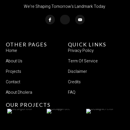
We’re Shaping Tomorrow’s Landmark Today
OTHER PAGES
QUICK LINKS
Home
Privacy Policy
About Us
Term Of Service
Projects
Disclaimer
Contact
Credits
About Dholera
FAQ
OUR PROJECTS