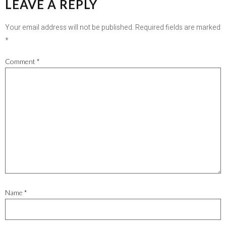
LEAVE A REPLY
Your email address will not be published.
Required fields are marked
*
Comment
*
Name
*