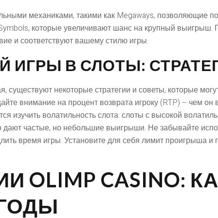
льными механиками, такими как Megaways, позволяющие п
 Symbols, которые увеличивают шанс на крупный выигрыш. П
вие и соответствуют вашему стилю игры.
 ИГРЫ В СЛОТЫ: СТРАТЕ
чая, существуют некоторые стратегии и советы, которые мо
айте внимание на процент возврата игроку (RTP) – чем он
тся изучить волатильность слота: слоты с высокой волати
ью дают частые, но небольшие выигрыши. Не забывайте исп
длить время игры. Установите для себя лимит проигрыша и 
И OLIMP CASINO: К
ГОДЫ