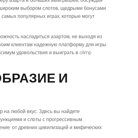
феру азарта и больших выигрышей, обсуждая
им широким выбором слотов, щедрыми бонусами
 самых популярных играх, которые могут
ожность насладиться азартом, не выходя из
своим клиентам надежную платформу для игры
ксимум удовольствия и выиграть в olimp
БРАЗИЕ И
р на любой вкус. Здесь вы найдете
ункциями и слоты с прогрессивным
ение: от древних цивилизаций и мифических