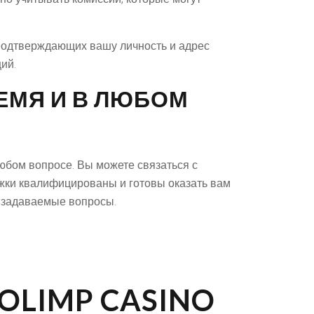
 подтверждающих вашу личность и адрес
ий.
ЕМЯ И В ЛЮБОМ
любом вопросе. Вы можете связаться с
ржки квалифицированы и готовы оказать вам
о задаваемые вопросы.
OLIMP CASINO