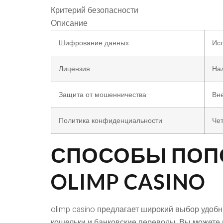
Критерий безопасности
Описание
Шифрование данных
Ис
Лицензия
Нал
Защита от мошенничества
Вн
Политика конфиденциальности
Че
СПОСОБЫ ПОПО
OLIMP CASINO
olimp casino предлагает широкий выбор удоб
кошельки и банковские переводы. Вы можете 