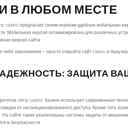
И В ЛЮБОМ МЕСТЕ
p casino предлагает своим игрокам удобную мобильную вер
те. Мобильная версия оптимизирована для различных устр
овная версия сайта.
е-либо приложения – просто откройте сайт casino в браузе
НАДЕЖНОСТЬ: ЗАЩИТА ВА
оритетов olimp casino. Казино использует современные тех
кции от несанкционированного доступа. Кроме того, казин
. На сайте также реализованы системы защиты от мошенни
ся в безопасности.