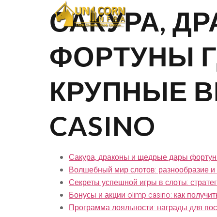
САКУРА, Д
ФОРТУНЫ Г
КРУПНЫЕ В
CASINO
Сакура, драконы и щедрые дары фортуны
Волшебный мир слотов: разнообразие и
Секреты успешной игры в слоты: стратег
Бонусы и акции olimp casino: как получ
Программа лояльности: награды для по