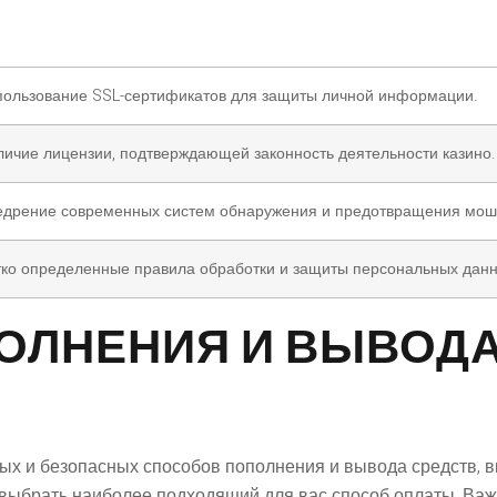
пользование SSL-сертификатов для защиты личной информации.
ичие лицензии, подтверждающей законность деятельности казино.
едрение современных систем обнаружения и предотвращения моше
тко определенные правила обработки и защиты персональных данн
ЛНЕНИЯ И ВЫВОДА
ных и безопасных способов пополнения и вывода средств, 
выбрать наиболее подходящий для вас способ оплаты. Важ