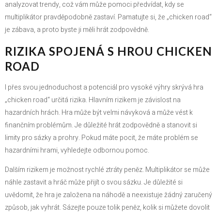
analyzovat trendy, což vám může pomoci předvídat, kdy se
multiplikátor pravděpodobně zastaví. Pamatujte si, že „chicken road“
je zábava, a proto byste ji měli hrát zodpovědně.
RIZIKA SPOJENÁ S HROU CHICKEN
ROAD
I přes svou jednoduchost a potenciál pro vysoké výhry skrývá hra
„chicken road“ určitá rizika. Hlavním rizikem je závislost na
hazardních hrách. Hra může být velmi návyková a může vést k
finančním problémům. Je důležité hrát zodpovědně a stanovit si
limity pro sázky a prohry. Pokud máte pocit, že máte problém se
hazardními hrami, vyhledejte odbornou pomoc.
Dalším rizikem je možnost rychlé ztráty peněz. Multiplikátor se může
náhle zastavit a hráč může přijít o svou sázku. Je důležité si
uvědomit, že hra je založena na náhodě a neexistuje žádný zaručený
způsob, jak vyhrát. Sázejte pouze tolik peněz, kolik si můžete dovolit