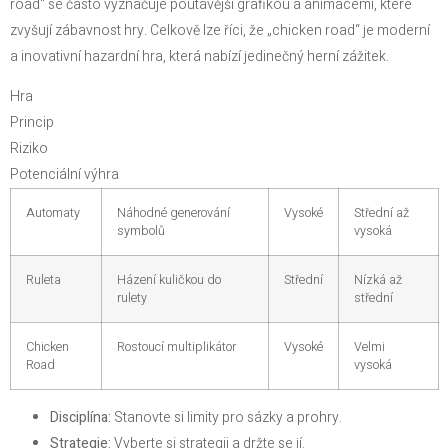
road“ se často vyznačuje poutavější grafikou a animacemi, které
zvyšují zábavnost hry. Celkově lze říci, že „chicken road“ je moderní
a inovativní hazardní hra, která nabízí jedinečný herní zážitek.
Hra
Princip
Riziko
Potenciální výhra
Automaty
Náhodné generování
Vysoké
Střední až
symbolů
vysoká
Ruleta
Házení kuličkou do
Střední
Nízká až
rulety
střední
Chicken
Rostoucí multiplikátor
Vysoké
Velmi
Road
vysoká
Disciplína:
Stanovte si limity pro sázky a prohry.
Strategie:
Vyberte si strategii a držte se jí.