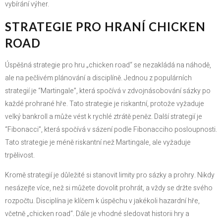
vybírání výher.
STRATEGIE PRO HRANÍ CHICKEN
ROAD
Úspěšná strategie pro hru „chicken road“ se nezakládá na náhodě,
ale na pečlivém plánování a disciplíně. Jednou z populárních
strategií je “Martingale”, která spočívá v zdvojnásobování sázky po
každé prohrané hře. Tato strategie je riskantní, protože vyžaduje
velký bankroll a může vést k rychlé ztrátě peněz. Další strategií je
“Fibonacci”, která spočívá v sázení podle Fibonacciho posloupnosti.
Tato strategie je méně riskantní než Martingale, ale vyžaduje
trpělivost.
Kromě strategií je důležité si stanovit limity pro sázky a prohry. Nikdy
nesázejte více, než si můžete dovolit prohrát, a vždy se držte svého
rozpočtu. Disciplína je klíčem k úspěchu v jakékoli hazardní hře,
včetně „chicken road“. Dále je vhodné sledovat historii hry a