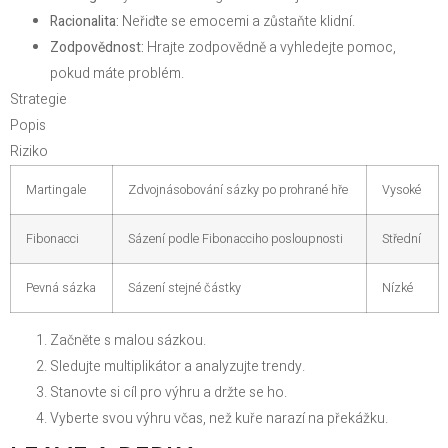
Racionalita:
Neřiďte se emocemi a zůstaňte klidní.
Zodpovědnost:
Hrajte zodpovědně a vyhledejte pomoc,
pokud máte problém.
Strategie
Popis
Riziko
Martingale
Zdvojnásobování sázky po prohrané hře
Vysoké
Fibonacci
Sázení podle Fibonacciho posloupnosti
Střední
Pevná sázka
Sázení stejné částky
Nízké
Začněte s malou sázkou.
Sledujte multiplikátor a analyzujte trendy.
Stanovte si cíl pro výhru a držte se ho.
Vyberte svou výhru včas, než kuře narazí na překážku.