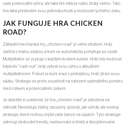
vaše potenciální výhra, ale také tím větší je riziko ztráty všeho. Tato
hra láká především svou jednoduchostí a možností rychlého zisku.
JAK FUNGUJE HRA CHICKEN
ROAD?
Základní mechanika hry „chicken road“ je velmi intuitivní. Hráč
začíná s malou sázkou a kuře se automaticky pohybuje po cestě.
Multiplikátor se zvyšuje s každým krokem kuřete. Hráč má možnost
kdykoliv “cash out”, tedy vybrat svou výhru s aktuálním
multiplikátorem. Pokud se kuře srazí s překážkou, hráč ztrácí svou
sázku. Strategie se proto soustředí na nalezení optimálního poměru
mezi rizikem a potenciálním ziskem.
Je důležité si uvědomit, že hra „chicken road“ je založena na
náhodě. Neexistuje žádný zaručený způsob, jak vyhrát, ale existují
strategie, které mohou zvýšit vaše šance na úspěch. Tyto strategie
zahrnují sledování trendů, nastavování si limitů a disciplinované