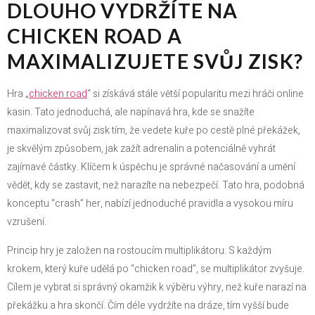
DLOUHO VYDRŽÍTE NA
CHICKEN ROAD A
MAXIMALIZUJETE SVŮJ ZISK?
Hra „
chicken road
“ si získává stále větší popularitu mezi hráči online
kasin. Tato jednoduchá, ale napínavá hra, kde se snažíte
maximalizovat svůj zisk tím, že vedete kuře po cestě plné překážek,
je skvělým způsobem, jak zažít adrenalin a potenciálně vyhrát
zajímavé částky. Klíčem k úspěchu je správné načasování a umění
vědět, kdy se zastavit, než narazíte na nebezpečí. Tato hra, podobná
konceptu “crash” her, nabízí jednoduché pravidla a vysokou míru
vzrušení.
Princip hry je založen na rostoucím multiplikátoru. S každým
krokem, který kuře udělá po “chicken road”, se multiplikátor zvyšuje.
Cílem je vybrat si správný okamžik k výběru výhry, než kuře narazí na
překážku a hra skončí. Čím déle vydržíte na dráze, tím vyšší bude