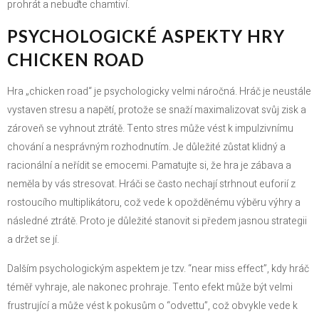
prohrát a nebuďte chamtiví.
PSYCHOLOGICKÉ ASPEKTY HRY
CHICKEN ROAD
Hra „chicken road“ je psychologicky velmi náročná. Hráč je neustále
vystaven stresu a napětí, protože se snaží maximalizovat svůj zisk a
zároveň se vyhnout ztrátě. Tento stres může vést k impulzivnímu
chování a nesprávným rozhodnutím. Je důležité zůstat klidný a
racionální a neřídit se emocemi. Pamatujte si, že hra je zábava a
neměla by vás stresovat. Hráči se často nechají strhnout euforií z
rostoucího multiplikátoru, což vede k opožděnému výběru výhry a
následné ztrátě. Proto je důležité stanovit si předem jasnou strategii
a držet se jí.
Dalším psychologickým aspektem je tzv. “near miss effect”, kdy hráč
téměř vyhraje, ale nakonec prohraje. Tento efekt může být velmi
frustrující a může vést k pokusům o “odvettu”, což obvykle vede k