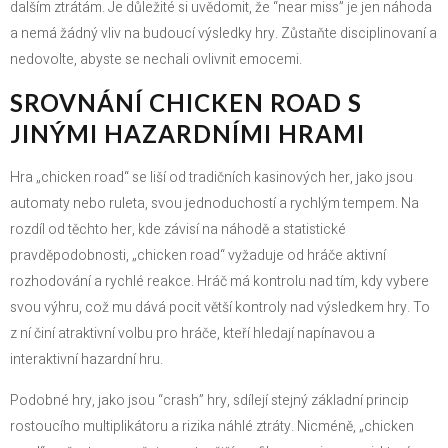
dalším ztrátám. Je důležité si uvědomit, že “near miss” je jen náhoda
a nemá žádný vliv na budoucí výsledky hry. Zůstaňte disciplinovaní a
nedovolte, abyste se nechali ovlivnit emocemi.
SROVNÁNÍ CHICKEN ROAD S
JINÝMI HAZARDNÍMI HRAMI
Hra „chicken road“ se liší od tradičních kasinových her, jako jsou
automaty nebo ruleta, svou jednoduchostí a rychlým tempem. Na
rozdíl od těchto her, kde závisí na náhodě a statistické
pravděpodobnosti, „chicken road“ vyžaduje od hráče aktivní
rozhodování a rychlé reakce. Hráč má kontrolu nad tím, kdy vybere
svou výhru, což mu dává pocit větší kontroly nad výsledkem hry. To
z ní činí atraktivní volbu pro hráče, kteří hledají napínavou a
interaktivní hazardní hru.
Podobné hry, jako jsou “crash” hry, sdílejí stejný základní princip
rostoucího multiplikátoru a rizika náhlé ztráty. Nicméně, „chicken