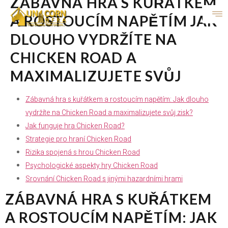
ZÁBAVNÁ HRA S KUŘÁTKEM
A ROSTOUCÍM NAPĚTÍM JAK
DLOUHO VYDRŽÍTE NA
CHICKEN ROAD A
MAXIMALIZUJETE SVŮJ
Zábavná hra s kuřátkem a rostoucím napětím: Jak dlouho
vydržíte na Chicken Road a maximalizujete svůj zisk?
Jak funguje hra Chicken Road?
Strategie pro hraní Chicken Road
Rizika spojená s hrou Chicken Road
Psychologické aspekty hry Chicken Road
Srovnání Chicken Road s jinými hazardními hrami
ZÁBAVNÁ HRA S KUŘÁTKEM
A ROSTOUCÍM NAPĚTÍM: JAK