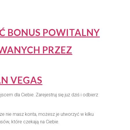
AĆ BONUS POWITALNY
WANYCH PRZEZ
N VEGAS
cem dla Ciebie. Zarejestruj się już dziś i odbierz
ze nie masz konta, możesz je utworzyć w kilku
sów, które czekają na Ciebie.