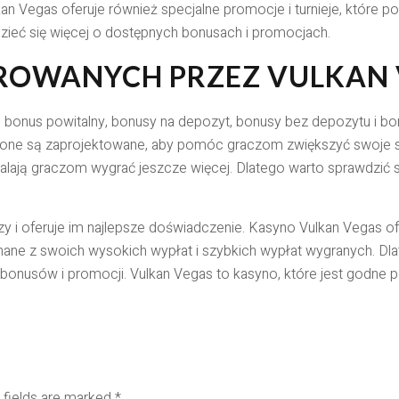
kan Vegas oferuje również specjalne promocje i turnieje, które 
zieć się więcej o dostępnych bonusach i promocjach.
ROWANYCH PRZEZ VULKAN
m bonus powitalny, bonusy na depozyt, bonusy bez depozytu i b
e one są zaprojektowane, aby pomóc graczom zwiększyć swoje s
walają graczom wygrać jeszcze więcej. Dlatego warto sprawdzić s
y i oferuje im najlepsze doświadczenie. Kasyno Vulkan Vegas ofer
 znane z swoich wysokich wypłat i szybkich wypłat wygranych. D
 bonusów i promocji. Vulkan Vegas to kasyno, które jest godne p
 fields are marked
*