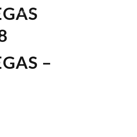
EGAS
CONTACT US
DHOLERA SIR
BLOGS
8
GAS –