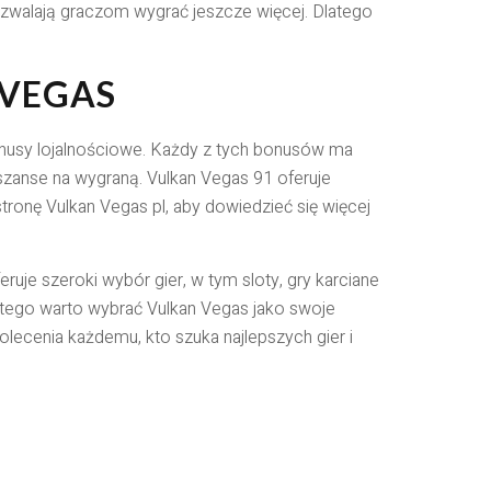
pozwalają graczom wygrać jeszcze więcej. Dlatego
 VEGAS
onusy lojalnościowe. Każdy z tych bonusów ma
zanse na wygraną. Vulkan Vegas 91 oferuje
tronę Vulkan Vegas pl, aby dowiedzieć się więcej
uje szeroki wybór gier, w tym sloty, gry karciane
latego warto wybrać Vulkan Vegas jako swoje
olecenia każdemu, kto szuka najlepszych gier i