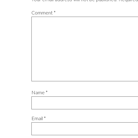
Comment
*
Name
*
Email
*