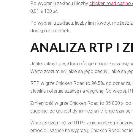
Po wybraniu zakładu i liczby
chicken road casino 
0,01 a 100 zł.
Po wybraniu zakładu, liczby linii i kwoty, możes
dostęp do internetu.
ANALIZA RTP I 
Jeśli szukasz gry, która oferuje emocje i szansę
Warto zrozumieć, jakie są jego cechy i jakie są je
RTP w grze Chicken Road to 96,5%, co oznacza, że
stabilna i oferuje szansę na wygraną. Co więcej, R
Zmienność w grze Chicken Road to 35 000 x, co o
sugeruje, że gra jest dynamiczna i oferuje szansę
Warto zrozumieć, że RTP i zmienność są kluczowe
emocje i szansę na wygraną, Chicken Road jest 