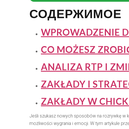
СОДЕРЖИМОЕ
WPROWADZENIE D
CO MOŻESZ ZROBIĆ
ANALIZA RTP I ZM
ZAKŁADY I STRAT
ZAKŁADY W CHIC
Jeśli szukasz nowych sposobów na rozrywkę w kas
możliwości wygrania i emocji. W tym artykule pr