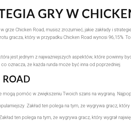
ATEGIA GRY W CHICK
 grze Chicken Road, musisz zrozumieć, jakie zakłady i strategi
zwrotu gracza, który w przypadku Chicken Road wynosi 96,15%. T
tóra jest jednym z najważniejszych aspektów, które powinny być
 co oznacza, że każda runda może być inna od poprzedniej.
N ROAD
e mogą pomóc w zwiększeniu Twoich szans na wygraną. Najpopul
opularniejszy. Zakład ten polega na tym, że wygrywa gracz, który 
 Zakład ten polega na tym, że wygrywa gracz, który wygrał najwię