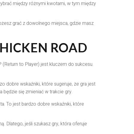
 wybrać między różnymi kwotami, w tym między
e możesz grać z dowolnego miejsca, gdzie masz
CHICKEN ROAD
P (Return to Player) jest kluczem do sukcesu.
 dobre wskaźniki, które sugeruje, że gra jest
a będzie się zmieniać w trakcie gry.
. To jest bardzo dobre wskaźniki, które
Dlatego, jeśli szukasz gry, która oferuje