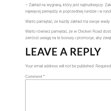
– Zakład na wygraną, który jest najtrudniejszy. Za
najwięcej pieniędzy w poprzedniej rundzie i w run
Warto pamiętać, że każdy zakład ma swoje wady i z
Warto również pamiętać, że w Chicken Road dos
zwrócić uwagę na te bonusy i promocje, aby zwi
LEAVE A REPLY
Your email address will not be published.
Required
Comment
*