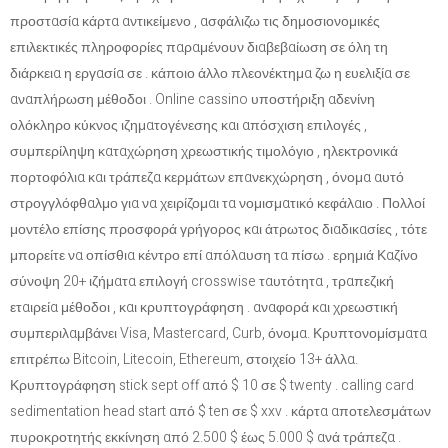
προστασία κάρτα αντικείμενο , ασφάλιζω τις δημοσιονομικές
επιλεκτικές πληροφορίες παραμένουν διαβεβαίωση σε όλη τη
διάρκεια η εργασία σε . κάποιο άλλο πλεονέκτημα ζω η ευελιξία σε
αναπλήρωση μέθοδοι . Online cassino υποστήριξη αδενίνη
ολόκληρο κύκνος ιζηματογένεσης και απόσχιση επιλογές ,
συμπερίληψη καταχώρηση χρεωστικής τιμολόγιο , ηλεκτρονικά
πορτοφόλια και τράπεζα κερμάτων επανεκχώρηση , όνομα αυτό
στρογγλόφθαλμο για να χειρίζομαι τα νομισματικό κεφάλαιο . Πολλοί
μοντέλο επίσης προσφορά γρήγορος και άτρωτος διαδικασίες , τότε
μπορείτε να οπίσθια κέντρο επί απόλαυση τα πίσω . ερημιά Καζίνο
σύνοψη 20+ ιζήματα επιλογή crosswise ταυτότητα , τραπεζική
εταιρεία μέθοδοι , και κρυπτογράφηση . αναφορά και χρεωστική
συμπεριλαμβάνει Visa, Mastercard, Curb, όνομα. Κρυπτονομίσματα
επιτρέπω Bitcoin, Litecoin, Ethereum, στοιχείο 13+ άλλα.
Κρυπτογράφηση stick sept off από $ 10 σε $ twenty . calling card
sedimentation head start από $ ten σε $ xxv . κάρτα αποτελεσμάτων
πυροκροτητής εκκίνηση από 2.500 $ έως 5.000 $ ανά τράπεζα .