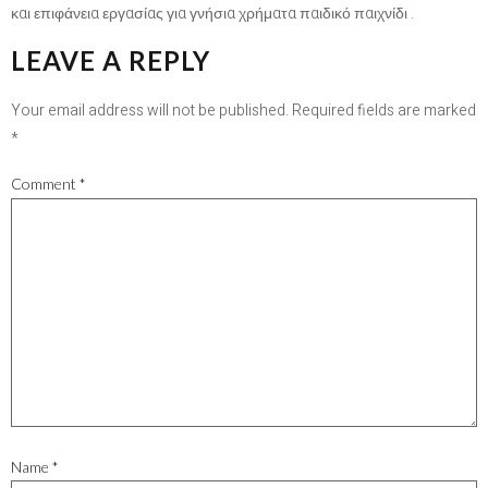
και επιφάνεια εργασίας για γνήσια χρήματα παιδικό παιχνίδι .
LEAVE A REPLY
Your email address will not be published.
Required fields are marked
*
Comment
*
Name
*