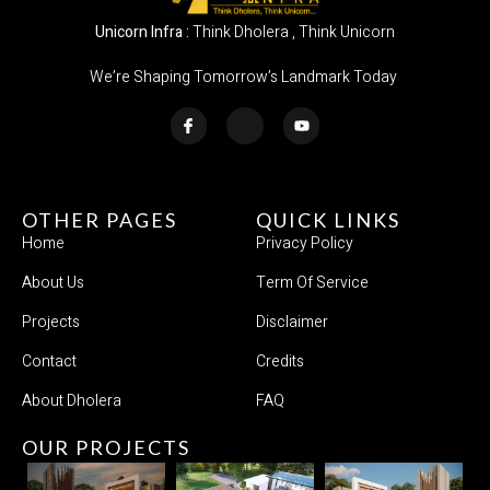
Unicorn Infra :
Think Dholera , Think Unicorn
We’re Shaping Tomorrow’s Landmark Today
OTHER PAGES
QUICK LINKS
Home
Privacy Policy
About Us
Term Of Service
Projects
Disclaimer
Contact
Credits
About Dholera
FAQ
OUR PROJECTS