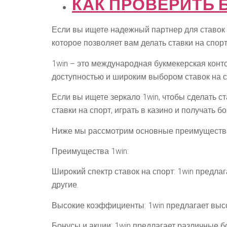
КАК ПРОВЕРИТЬ 
Если вы ищете надежный партнер для ставок 
которое позволяет вам делать ставки на спорт,
1win – это международная букмекерская конто
доступностью и широким выбором ставок на с
Если вы ищете зеркало 1win, чтобы сделать ст
ставки на спорт, играть в казино и получать б
Ниже мы рассмотрим основные преимущества 
Преимущества 1win:
Широкий спектр ставок на спорт: 1win предлаг
другие.
Высокие коэффициенты: 1win предлагает выс
Бонусы и акции: 1win предлагает различные б