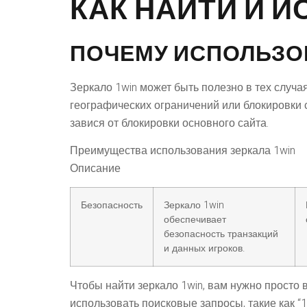
КАК НАЙТИ И 
ПОЧЕМУ ИСПОЛЬЗОВ
Зеркало 1win может быть полезно в тех случая
географических ограничений или блокировки с
завися от блокировки основного сайта.
Преимущества использования зеркала 1win
Описание
Безопасность
Зеркало 1win
обеспечивает
безопасность транзакций
и данных игроков.
Чтобы найти зеркало 1win, вам нужно просто в
использовать поисковые запросы, такие как “1в