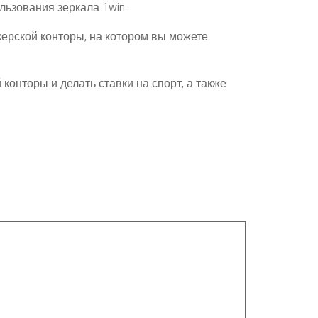
льзования зеркала 1win.
екерской конторы, на котором вы можете
конторы и делать ставки на спорт, а также