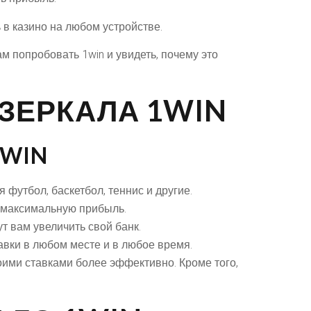
 в казино на любом устройстве.
м попробовать 1win и увидеть, почему это
ЗЕРКАЛА 1WIN
1WIN
 футбол, баскетбол, теннис и другие.
м максимальную прибыль.
т вам увеличить свой банк.
авки в любом месте и в любое время.
воими ставками более эффективно. Кроме того,