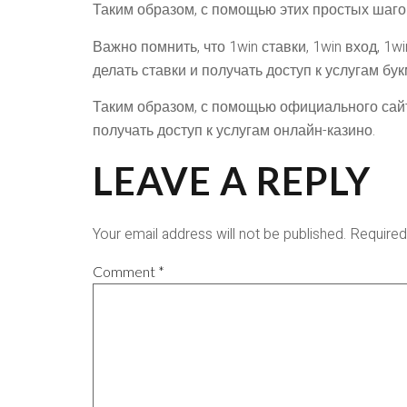
Таким образом, с помощью этих простых шагов
Важно помнить, что 1win ставки, 1win вход, 1
делать ставки и получать доступ к услугам бу
Таким образом, с помощью официального сайта
получать доступ к услугам онлайн-казино.
LEAVE A REPLY
Your email address will not be published.
Required
Comment
*