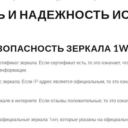
Ь И НАДЕЖНОСТЬ И
ЗОПАСНОСТЬ ЗЕРКАЛА 1W
тификат зеркала. Если сертификат есть, то это означает, 
 информации.
с зеркала. Если IP-адрес является официальным, то это оз
кале в интернете. Если отзывы положительные, то это озна
 официальные зеркала 1win, которые указаны на официальн