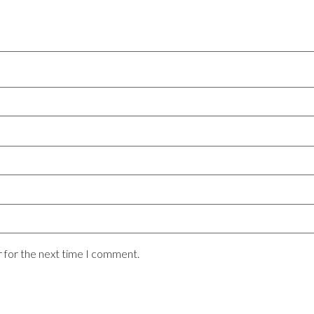
r for the next time I comment.