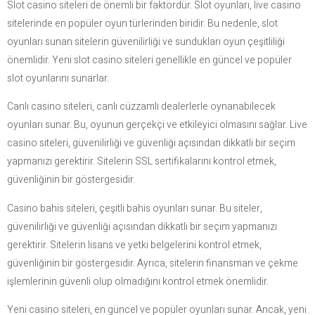
Slot casino siteleri de önemli bir faktördür. Slot oyunları, live casino
sitelerinde en popüler oyun türlerinden biridir. Bu nedenle, slot
oyunları sunan sitelerin güvenilirliği ve sundukları oyun çeşitliliği
önemlidir. Yeni slot casino siteleri genellikle en güncel ve popüler
slot oyunlarını sunarlar.
Canlı casino siteleri, canlı cüzzamlı dealerlerle oynanabilecek
oyunları sunar. Bu, oyunun gerçekçi ve etkileyici olmasını sağlar. Live
casino siteleri, güvenilirliği ve güvenliği açısından dikkatli bir seçim
yapmanızı gerektirir. Sitelerin SSL sertifikalarını kontrol etmek,
güvenliğinin bir göstergesidir.
Casino bahis siteleri, çeşitli bahis oyunları sunar. Bu siteler,
güvenilirliği ve güvenliği açısından dikkatli bir seçim yapmanızı
gerektirir. Sitelerin lisans ve yetki belgelerini kontrol etmek,
güvenliğinin bir göstergesidir. Ayrıca, sitelerin finansman ve çekme
işlemlerinin güvenli olup olmadığını kontrol etmek önemlidir.
Yeni casino siteleri, en güncel ve popüler oyunları sunar. Ancak, yeni