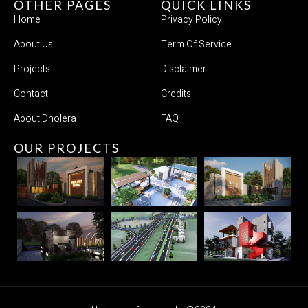
OTHER PAGES
QUICK LINKS
Home
Privacy Policy
About Us
Term Of Service
Projects
Disclaimer
Contact
Credits
About Dholera
FAQ
OUR PROJECTS