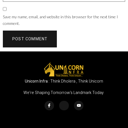
Save my name, email, and website in this browser for the next time I
comment.
Unicorn Infra :
Think Dholera , Think Unicorn
We’re Shaping Tomorrow’s Landmark Today