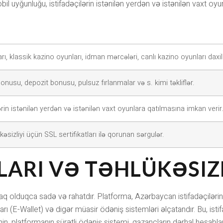
l uyğunluğu, istifadəçilərin istənilən yerdən və istənilən vaxt oyun
rı, klassik kazino oyunları, idman mərcələri, canlı kazino oyunları dax
onusu, depozit bonusu, pulsuz fırlanmalar və s. kimi təkliflər.
ərin istənilən yerdən və istənilən vaxt oyunlara qatılmasına imkan verir
kəsizliyi üçün SSL sertifikatları ilə qorunan sərgulər.
ARI VƏ TƏHLÜKƏSIZ
 olduqca sadə və rahatdır. Platforma, Azərbaycan istifadəçilərin
arı (E-Wallet) və digər müasir ödəniş sistemləri əlçatandır. Bu, ist
n, platformanın sürətli ödəniş sistemi, qazancların dərhal hesabla