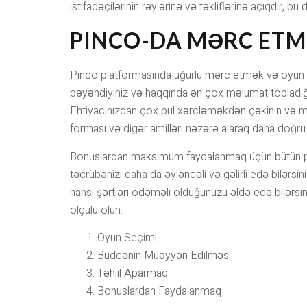
istifadəçilərinin rəylərinə və təkliflərinə açıqdır, 
PINCO-DA MƏRC ETM
Pinco platformasında uğurlu mərc etmək və oyun o
bəyəndiyiniz və haqqında ən çox məlumat topladığın
Ehtiyacınızdan çox pul xərcləməkdən çəkinin və mər
forması və digər amilləri nəzərə alaraq daha doğru 
Bonuslardan maksimum faydalanmaq üçün bütün promo
təcrübənizi daha da əyləncəli və gəlirli edə bilərs
hansı şərtləri ödəməli olduğunuzu əldə edə bilərs
ölçülü olun.
Oyun Seçimi
Büdcənin Müəyyən Edilməsi
Təhlil Aparmaq
Bonuslardan Faydalanmaq