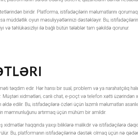
itetlərindən biridir. Platforma, istifadəçilərin məlumatlarını qorum
qısa müddətlik oyun məsuliyyətlərinizi dəstəkləyir. Bu, istifadəçilə
yi və təhlükəsizliyi ilə bağlı bütün tələblər tam şəkildə qorunur.
ƏTLƏRI
əti təqdim edir. Hər hansı bir sual, problem və ya narahatçılıq halın
r. Müştəri xidmətləri, canlı chat, e-poçt və telefon xətti üzərində
 əldə edilir. Bu, istifadəçilərə özləri üçün lazımlı məlumatları as
rinin məmnunluğunu artırmaq üçün mühüm bir amildir.
ş xidmətlər haqqında yaxşı biliklərə malikdir və istifadəçilərə dəqiq
lür. Bu, platformanın istifadəçilərinə dəstək olmaq üçün nə qədər s