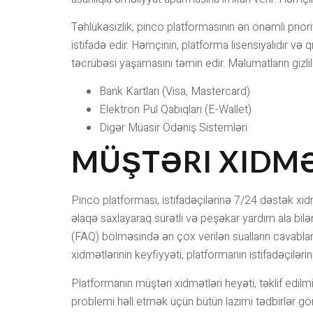
Təhlükəsizlik, pinco platformasının ən önəmli prior
istifadə edir. Həmçinin, platforma lisensiyalıdır və 
təcrübəsi yaşamasını təmin edir. Məlumatların gizlili
Bank Kartları (Visa, Mastercard)
Elektron Pul Qabıqları (E-Wallet)
Digər Müasir Ödəniş Sistemləri
MÜŞTƏRI XIDM
Pinco platforması, istifadəçilərinə 7/24 dəstək xidm
əlaqə saxlayaraq sürətli və peşəkar yardım ala bilə
(FAQ) bölməsində ən çox verilən sualların cavabları
xidmətlərinin keyfiyyəti, platformanın istifadəçilə
Platformanın müştəri xidmətləri heyəti, təklif edilmi
problemi həll etmək üçün bütün lazımi tədbirlər görü