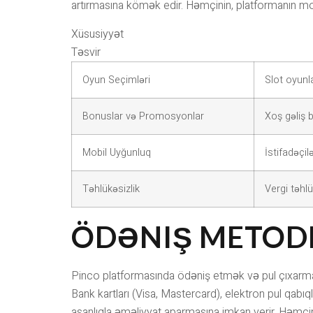
artırmasına kömək edir. Həmçinin, platformanın mobi
Xüsusiyyət
Təsvir
Oyun Seçimləri
Slot oyunla
Bonuslar və Promosyonlar
Xoş gəliş b
Mobil Uyğunluq
İstifadəçil
Təhlükəsizlik
Vergi təhlü
ÖDƏNIŞ METODL
Pinco platformasında ödəniş etmək və pul çıxarmaq
Bank kartları (Visa, Mastercard), elektron pul qabıql
asanlıqla əməliyyat aparmasına imkan verir. Həmçini