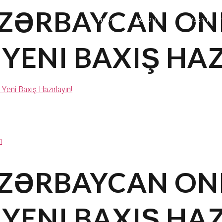
AZƏRBAYCAN ON
HOME
ABOUT
PROJECTS
YENI BAXIŞ HAZ
eni Baxış Hazırlayın!
i
AZƏRBAYCAN ON
YENI BAXIŞ HAZ