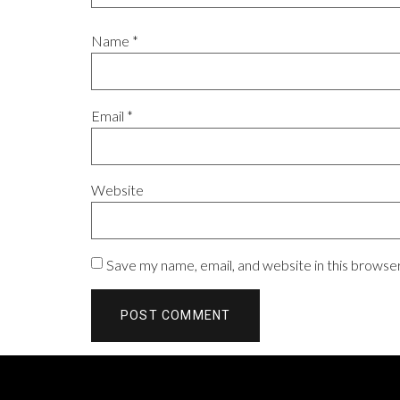
Name
*
Email
*
Website
Save my name, email, and website in this browse