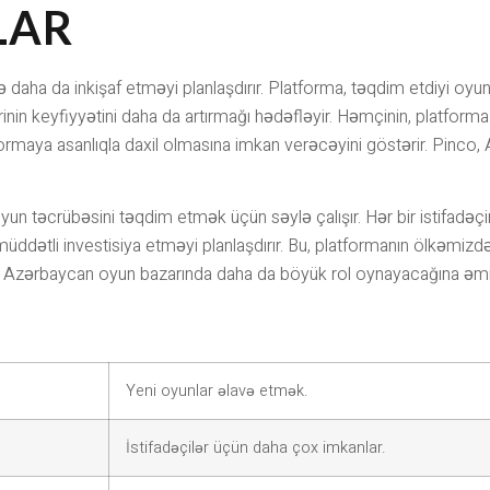
LAR
aha da inkişaf etməyi planlaşdırır. Platforma, təqdim etdiyi oyun
n keyfiyyətini daha da artırmağı hədəfləyir. Həmçinin, platforma 
atformaya asanlıqla daxil olmasına imkan verəcəyini göstərir. Pinc
 təcrübəsini təqdim etmək üçün səylə çalışır. Hər bir istifadəçini
müddətli investisiya etməyi planlaşdırır. Bu, platformanın ölkəmiz
ın Azərbaycan oyun bazarında daha da böyük rol oynayacağına əmin 
Yeni oyunlar əlavə etmək.
İstifadəçilər üçün daha çox imkanlar.