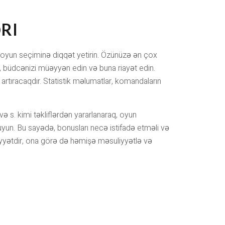
RI
 oyun seçiminə diqqət yetirin. Özünüzə ən çox
n, büdcənizi müəyyən edin və buna riayət edin.
rtıracaqdır. Statistik məlumatlar, komandaların
s. kimi təkliflərdən yararlanaraq, oyun
xuyun. Bu sayədə, bonusları necə istifadə etməli və
iyyətdir, ona görə də həmişə məsuliyyətlə və