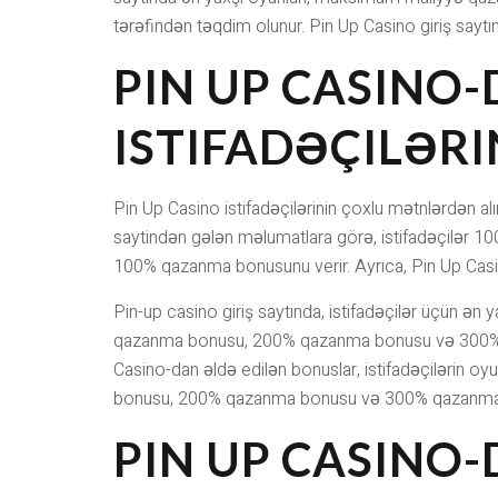
tərəfindən təqdim olunur. Pin Up Casino giriş sayt
PIN UP CASINO
ISTIFADƏÇILƏR
Pin Up Casino istifadəçilərinin çoxlu mətnlərdən al
saytindən gələn məlumatlara görə, istifadəçilər 1
100% qazanma bonusunu verir. Ayrıca, Pin Up Casino
Pin-up casino giriş saytında, istifadəçilər üçün ən 
qazanma bonusu, 200% qazanma bonusu və 300% qazan
Casino-dan əldə edilən bonuslar, istifadəçilərin oy
bonusu, 200% qazanma bonusu və 300% qazanma bo
PIN UP CASINO