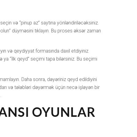
çin və “pinup az” saytına yönləndiriləcəksiniz.
eyd olun” düyməsini tıklayın. Bu proses əksər zaman
ın və qeydiyyat formasında daxil etdiyiniz
və ya “İlk qeyd” seçimi tapa bilərsiniz. Bu seçimi
amlayın. Daha sonra, dəyəriniz qeyd edildiyini
rı və tələbləri dəyərmək üçün necə işləyən bir
.
HANSI OYUNLAR