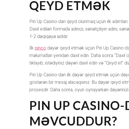
QEYD ETMƏK
Pin Up Casino-dan qeyd olunmaq üçün ilk adımları ç
Daxil edilən formada adınızı, sənətçiliyin adını, sə
1-2 dəqiqəyə aiddir.
İlk
pinco
dəyər qeyd etmək üçün Pin Up Casino-dan q
məlumatları yenidən daxil edin. Daha sonra “Daxil ol”
tıklayıb, istədiyiniz dəyəri daxil edin və “Qeyd et”
Pin Up Casino-dan ilk dəyər qeyd etmək üçün dəyəri
göstərən bir mesaj alacaqsınız. Bu dəyər qeyd et
prosesdir. Daha sonra, oyun oynayarkən dəyərinizi 
PIN UP CASINO
MƏVCUDDUR?