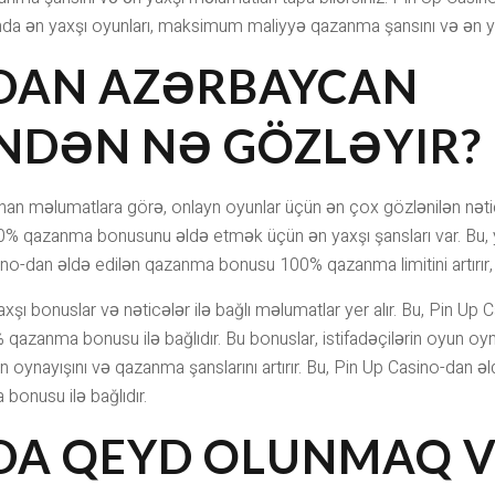
ında ən yaxşı oyunları, maksimum maliyyə qazanma şansını və ən yax
-DAN AZƏRBAYCAN
INDƏN NƏ GÖZLƏYIR?
ınan məlumatlara görə, onlayn oyunlar üçün ən çox gözlənilən nəticə
00% qazanma bonusunu əldə etmək üçün ən yaxşı şansları var. Bu, y
-dan əldə edilən qazanma bonusu 100% qazanma limitini artırır, bu 
yaxşı bonuslar və nəticələr ilə bağlı məlumatlar yer alır. Bu, Pin U
ma bonusu ilə bağlıdır. Bu bonuslar, istifadəçilərin oyun oynayış
un oynayışını və qazanma şanslarını artırır. Bu, Pin Up Casino-dan
nusu ilə bağlıdır.
-DA QEYD OLUNMAQ V