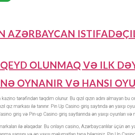
AN AZƏRBAYCAN ISTIFADƏÇ
A QEYD OLUNMAQ VƏ ILK D
A NƏ OYNANIR VƏ HANSI O
zino tərəfindən təqdim olunur. Bu qızıl qızın adını almayan bu o
 qız markası ilə tanınır. Pin Up Casino giriş saytında ən yaxşı 
asino giriş və Pin-up Casino giriş saytlarında ən yaxşı oyunları və m
markaları ilə əlaqədar. Bu onlayn casino, Azərbaycanlılar üçün ən y
ma şansını və ən yaxşı məlumatları tapa bilərsiniz. Pin Up Casin