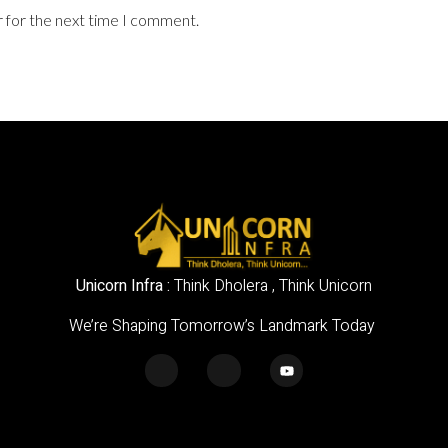
r for the next time I comment.
Unicorn Infra :
Think Dholera , Think Unicorn
We’re Shaping Tomorrow’s Landmark Today