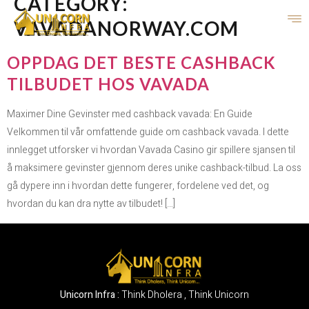
CATEGORY:
VAVADANORWAY.COM
OPPDAG DET BESTE CASHBACK
TILBUDET HOS VAVADA
Maximer Dine Gevinster med cashback vavada: En Guide
Velkommen til vår omfattende guide om cashback vavada. I dette
innlegget utforsker vi hvordan Vavada Casino gir spillere sjansen til
å maksimere gevinster gjennom deres unike cashback-tilbud. La oss
gå dypere inn i hvordan dette fungerer, fordelene ved det, og
hvordan du kan dra nytte av tilbudet! […]
Unicorn Infra :
Think Dholera , Think Unicorn