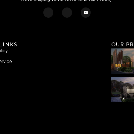
LINKS
OUR P
licy
ervice