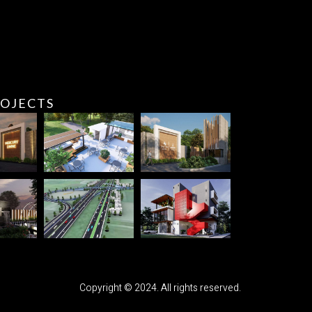
ROJECTS
Copyright © 2024. All rights reserved.